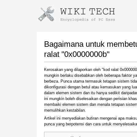
Instructions for downloading using
Launch The Installer
Bagaimana untuk membetul
ralat "0x0000000b"
Kerosakan yang dilaporkan oleh "kod ralat 0x00000
mungkin berlaku disebabkan oleh beberapa faktor y
berbeza. Punca utama termasuk tetapan sistem tid
dikonfigurasi dengan betul atau kemasukan yang lua
dalam elemen sistem dan itu hanya sedikit daripada
ini mungkin boleh diselesaikan dengan perisian kha
Once the download is complete, click on the
membaiki elemen sistem dan menala tetapan sistem
downloaded file link
memulihkan kestabilan.
Artikel ini menyediakan butiran mengenai apa maksu
punca yang berpotensi dan cara untuk menyelesaikan