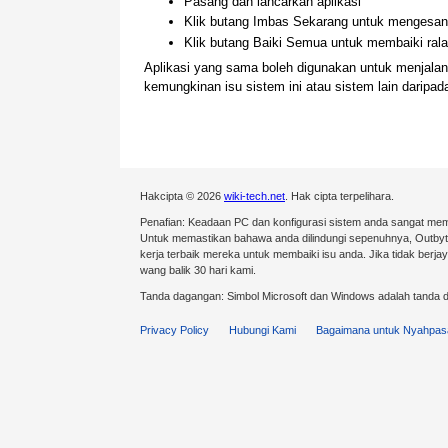
Pasang dan lancarkan aplikasi
Klik butang Imbas Sekarang untuk mengesan 
Klik butang Baiki Semua untuk membaiki ralat
Aplikasi yang sama boleh digunakan untuk menjal
kemungkinan isu sistem ini atau sistem lain darip
Hakcipta © 2026
wiki-tech.net
. Hak cipta terpelihara.
Penafian: Keadaan PC dan konfigurasi sistem anda sangat mem
Untuk memastikan bahawa anda dilindungi sepenuhnya, Outby
kerja terbaik mereka untuk membaiki isu anda. Jika tidak ber
wang balik 30 hari kami.
Tanda dagangan: Simbol Microsoft dan Windows adalah tanda d
Privacy Policy
Hubungi Kami
Bagaimana untuk Nyahpas