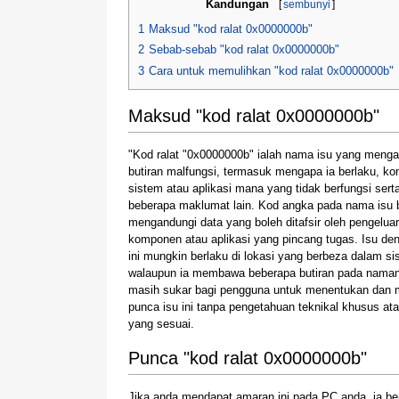
Kandungan
[
sembunyi
]
1
Maksud "kod ralat 0x0000000b"
2
Sebab-sebab "kod ralat 0x0000000b"
3
Cara untuk memulihkan "kod ralat 0x0000000b"
Maksud "kod ralat 0x0000000b"
"Kod ralat "0x0000000b" ialah nama isu yang meng
butiran malfungsi, termasuk mengapa ia berlaku, k
sistem atau aplikasi mana yang tidak berfungsi sert
beberapa maklumat lain. Kod angka pada nama isu 
mengandungi data yang boleh ditafsir oleh pengeluar
komponen atau aplikasi yang pincang tugas. Isu de
ini mungkin berlaku di lokasi yang berbeza dalam sis
walaupun ia membawa beberapa butiran pada nama
masih sukar bagi pengguna untuk menentukan dan 
punca isu ini tanpa pengetahuan teknikal khusus ata
yang sesuai.
Punca "kod ralat 0x0000000b"
Jika anda mendapat amaran ini pada PC anda, ia b