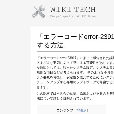
Instructions for downloading using
Launch The Installer
「エラーコードerror-2
する方法
「エラーコードerror-23917」によって報告された
さまざまな要因によって発生する可能性があります
な原因としては、誤ったシステム設定、システム要
規則な項目などが考えられます。 そのような不具
テム要素を修復し、安定性を復元するためにシステ
チューンアップする専用のソフトウェアで修復する
Once the download is complete, click on the
きます。
downloaded file link
この記事では不具合の意味、原因および不具合を解
法について詳しく説明されています。
コンテンツ
[
非表示
]