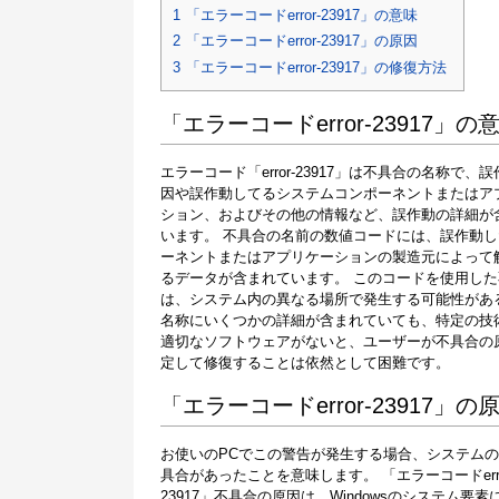
1
「エラーコードerror-23917」の意味
2
「エラーコードerror-23917」の原因
3
「エラーコードerror-23917」の修復方法
「エラーコードerror-23917」の
エラーコード「error-23917」は不具合の名称で、
因や誤作動してるシステムコンポーネントまたはア
ション、およびその他の情報など、誤作動の詳細が
います。 不具合の名前の数値コードには、誤作動
ーネントまたはアプリケーションの製造元によって
るデータが含まれています。 このコードを使用した
は、システム内の異なる場所で発生する可能性があ
名称にいくつかの詳細が含まれていても、特定の技
適切なソフトウェアがないと、ユーザーが不具合の
定して修復することは依然として困難です。
「エラーコードerror-23917」の
お使いのPCでこの警告が発生する場合、システム
具合があったことを意味します。 「エラーコードerro
23917」不具合の原因は、Windowsのシステム要