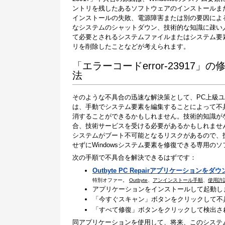
ントリを残したあるソフトウェアのインストールま
インストールの失敗、電源障害または別の要因によ
なシステムのシャットダウン、技術的な知識に疎い
て必要とされるシステムファイルまたはシステム要
リを削除したことなどが考えられます。
「エラーコードerror-23917」の
法
そのような不具合の迅速な解決策として、PC上級
は、手動でシステム要素を編集することによって不
消することができるかもしれません。技術的知識が
合、技術サービスを受ける必要があるかもしれませ
システムがブート不可能となるリスクがあるので、
せずにWindowsシステム要素を修復できる専用
次の手順で不具合を解決できるはずです：
Outbyte PC Repairアプリケーションをダ
特別オファー。
Outbyte
、
アンインストール手順
、
使用許
アプリケーションをインストールして起動し
「今すぐスキャン」ボタンをクリックして不
「すべて修復」ボタンをクリックして検出さ
同アプリケーションを使用して、将来、このシステ