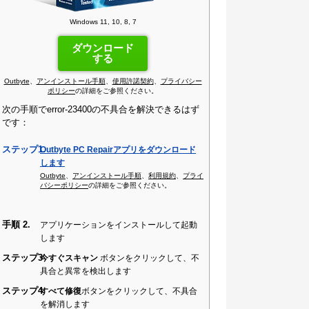
Windows 11, 10, 8, 7
ダウンロード
する
Outbyte
、
アンインストール手順
、
使用許諾契約
、
プライバシー
ポリシー
の詳細をご参照ください。
次の手順でerror-23400の不具合を解決できるはず
です：
ステップ1.
Outbyte PC Repairアプリをダウンロード
します
Outbyte
、
アンインストール手順
、
利用規約
、
プライ
バシーポリシー
の詳細をご参照ください。
手順 2.
アプリケーションをインストールして起動
します
ステップ3
今すぐスキャン
ボタンをクリックして、不
具合と異常を検出します
ステップ4
すべて修復
ボタンをクリックして、不具合
を解消します