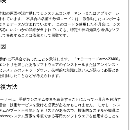
意味
称で、誤作動の原因や誤作動してるシステムコンポーネントまたはアプリケーシ
まれています。 不具合の名前の数値コードには、誤作動したコンポーネ
できるデータが含まれています。 このコードを使用した不具合は、シス
名称にいくつかの詳細が含まれていても、特定の技術知識や適切なソフ
して修復することは依然として困難です。
原因
に不具合があったことを意味します。 「エラーコードerror-23400」
効なエントリを残したあるソフトウェアのインストールまたはアンインスト
なシステムのシャットダウン、技術的な知識に疎い人が誤って必要とさ
を削除したことなどが考えられます。
の修復方法
ユーザーは、手動でシステム要素を編集することによって不具合を解消す
場合、技術サービスを受ける必要があるかもしれません。 しかし、シス
テムがブート不可能となるリスクがあるので、技術的なスキルや知識に
ndowsシステム要素を修復できる専用のソフトウェアを使用することを