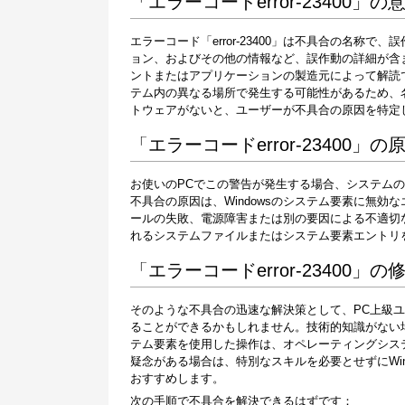
「エラーコードerror-23400」の
エラーコード「error-23400」は不具合の名
ョン、およびその他の情報など、誤作動の詳細が含
ントまたはアプリケーションの製造元によって解読
テム内の異なる場所で発生する可能性があるため、
トウェアがないと、ユーザーが不具合の原因を特定
「エラーコードerror-23400」の
お使いのPCでこの警告が発生する場合、システムの動作
不具合の原因は、Windowsのシステム要素に無
ールの失敗、電源障害または別の要因による不適切
れるシステムファイルまたはシステム要素エントリ
「エラーコードerror-23400」
そのような不具合の迅速な解決策として、PC上級
ることができるかもしれません。技術的知識がない
テム要素を使用した操作は、オペレーティングシス
疑念がある場合は、特別なスキルを必要とせずにWi
おすすめします。
次の手順で不具合を解決できるはずです：