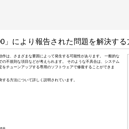
 Google Chrome
Allow To Make Changes
23400」により報告された問題を解決す
れた誤動作は、さまざまな要因によって発生する可能性があります。 一般的な
での不規則な項目などが考えられます。 そのような不具合は、システム
定をチューンアップする専用のソフトウェアで修復することができま
決する方法について詳しく説明されています。
In the next window that pops up (UAC) click
"Yes"
to allow application to make changes