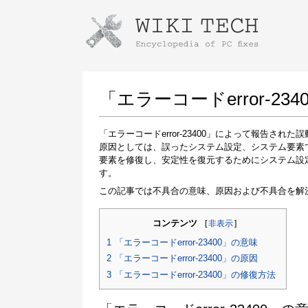
Instructions for downloading using
Launch The Installer
「エラーコードerror-
「エラーコードerror-23400」によって報告さ
原因としては、誤ったシステム設定、システム要素
要素を修復し、安定性を復元するためにシステム設
す。
この記事では不具合の意味、原因および不具合を解
コンテンツ
[
非表示
]
Once the download is complete, click on the
downloaded file link
1
「エラーコードerror-23400」の意味
2
「エラーコードerror-23400」の原因
3
「エラーコードerror-23400」の修復方法