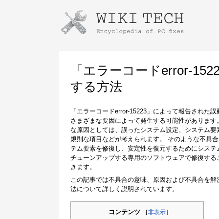
Instructions for downloading using
Launch The Installer
「エラーコードerror-1
する方法
「エラーコードerror-15223」によって報告された
さまざまな要因によって発生する可能性があります
な原因としては、誤ったシステム設定、システム要
規則な項目などが考えられます。 そのような不具
テム要素を修復し、安定性を復元するためにシステ
チューンアップする専用のソフトウェアで修復する
Once the download is complete, click on the
きます。
downloaded file link
この記事では不具合の意味、原因および不具合を解
法について詳しく説明されています。
コンテンツ
[
非表示
]