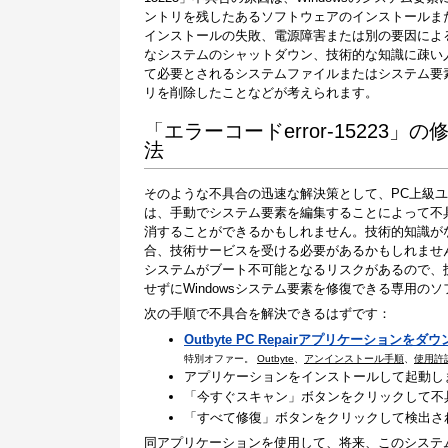
ントリを残したあるソフトウェアのインストールま
インストールの失敗、電源障害または別の要因によ
なシステムのシャットダウン、技術的な知識に疎い
て必要とされるシステムファイルまたはシステム要
リを削除したことなどが考えられます。
「エラーコードerror-15223」の
法
そのような不具合の迅速な解決策として、PC上級
は、手動でシステム要素を編集することによって不
消することができるかもしれません。技術的知識が
合、技術サービスを受ける必要があるかもしれませ
システムがブート不可能となるリスクがあるので、
せずにWindowsシステム要素を修復できる専用
次の手順で不具合を解決できるはずです：
Outbyte PC Repairアプリケーションをダ
特別オファー。
Outbyte
、
アンインストール手順
、
使用許
アプリケーションをインストールして起動し
「今すぐスキャン」ボタンをクリックして不
「すべて修復」ボタンをクリックして検出さ
同アプリケーションを使用して、将来、このシステ