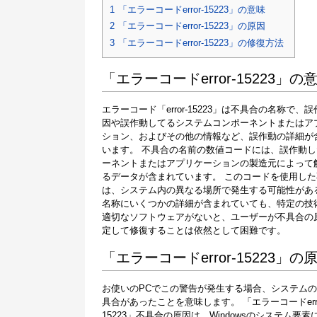
1
「エラーコードerror-15223」の意味
2
「エラーコードerror-15223」の原因
3
「エラーコードerror-15223」の修復方法
「エラーコードerror-15223」の
エラーコード「error-15223」は不具合の名称で、
因や誤作動してるシステムコンポーネントまたはア
ション、およびその他の情報など、誤作動の詳細が
います。 不具合の名前の数値コードには、誤作動
ーネントまたはアプリケーションの製造元によって
るデータが含まれています。 このコードを使用した
は、システム内の異なる場所で発生する可能性があ
名称にいくつかの詳細が含まれていても、特定の技
適切なソフトウェアがないと、ユーザーが不具合の
定して修復することは依然として困難です。
「エラーコードerror-15223」の
お使いのPCでこの警告が発生する場合、システム
具合があったことを意味します。 「エラーコードerro
15223」不具合の原因は、Windowsのシステム要