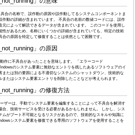
_not_running」の意味
unning」は不具合の名称で、誤作動の原因や誤作動してるシステムコンポーネントま
誤作動の詳細が含まれています。 不具合の名前の数値コードには、誤作
造元によって解読できるデータが含まれています。 このコードを使用し
能性があるため、名称にいくつかの詳細が含まれていても、特定の技術
具合の原因を特定して修復することは依然として困難です。
_not_running」の原因
動作に不具合があったことを意味します。 「エラーコード
具合の原因は、Windowsのシステム要素に無効なエントリを残したあるソフトウェアのイ
害または別の要因による不適切なシステムのシャットダウン、技術的な
ルまたはシステム要素エントリを削除したことなどが考えられます。
_not_running」の修復方法
ユーザーは、手動でシステム要素を編集することによって不具合を解消す
場合、技術サービスを受ける必要があるかもしれません。 しかし、シス
テムがブート不可能となるリスクがあるので、技術的なスキルや知識に
ndowsシステム要素を修復できる専用のソフトウェアを使用することを