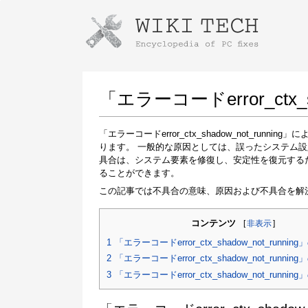
Instructions for downloading using
Launch The Installer
「エラーコードerror_ct
「エラーコードerror_ctx_shadow_not_r
ります。 一般的な原因としては、誤ったシステム
具合は、システム要素を修復し、安定性を復元する
ることができます。
この記事では不具合の意味、原因および不具合を解
コンテンツ
[
非表示
]
Once the download is complete, click on the
downloaded file link
1
「エラーコードerror_ctx_shadow_not_runnin
2
「エラーコードerror_ctx_shadow_not_runnin
3
「エラーコードerror_ctx_shadow_not_runni