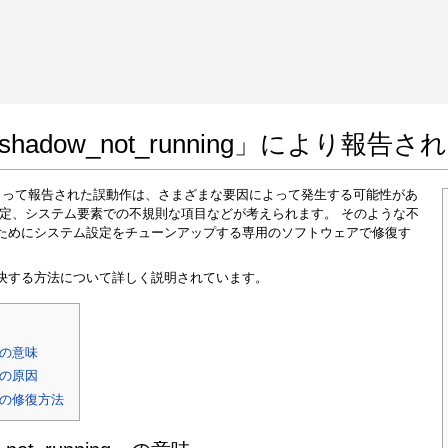
 Google Chrome
Allow To Make Changes
x_shadow_not_running」により
unning」によって報告された誤動作は、さまざまな要因によって発生する可能性があ
設定、システム要素での不規則な項目などが考えられます。 そのような不
ためにシステム設定をチューンアップする専用のソフトウェアで修復す
決する方法について詳しく説明されています。
In the next window that pops up (UAC) click
"Yes"
to allow application to make changes
g」の意味
g」の原因
ng」の修復方法