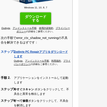
Windows 11, 10, 8, 7
ダウンロード
する
Outbyte
、
アンインストール手順
、
使用許諾契約
、
プライバシー
ポリシー
の詳細をご参照ください。
次の手順でerror_ctx_shadow_not_runningの不具
合を解決できるはずです：
ステップ1.
Outbyte PC Repairアプリをダウンロード
します
Outbyte
、
アンインストール手順
、
利用規約
、
プライ
バシーポリシー
の詳細をご参照ください。
手順 2.
アプリケーションをインストールして起動
します
ステップ3
今すぐスキャン
ボタンをクリックして、不
具合と異常を検出します
ステップ4
すべて修復
ボタンをクリックして、不具合
を解消します