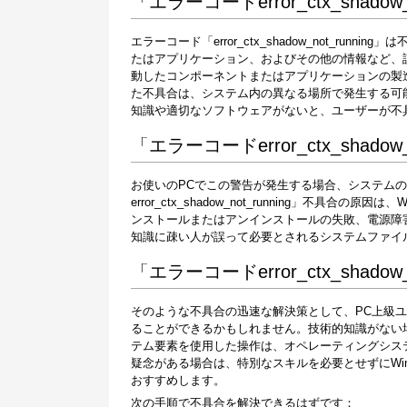
「エラーコードerror_ctx_shadow
エラーコード「error_ctx_shadow_not_r
たはアプリケーション、およびその他の情報など、
動したコンポーネントまたはアプリケーションの製
た不具合は、システム内の異なる場所で発生する可
知識や適切なソフトウェアがないと、ユーザーが不
「エラーコードerror_ctx_shadow
お使いのPCでこの警告が発生する場合、システムの
error_ctx_shadow_not_running」不
ンストールまたはアンインストールの失敗、電源障
知識に疎い人が誤って必要とされるシステムファイ
「エラーコードerror_ctx_shadow
そのような不具合の迅速な解決策として、PC上級
ることができるかもしれません。技術的知識がない
テム要素を使用した操作は、オペレーティングシス
疑念がある場合は、特別なスキルを必要とせずにWi
おすすめします。
次の手順で不具合を解決できるはずです：