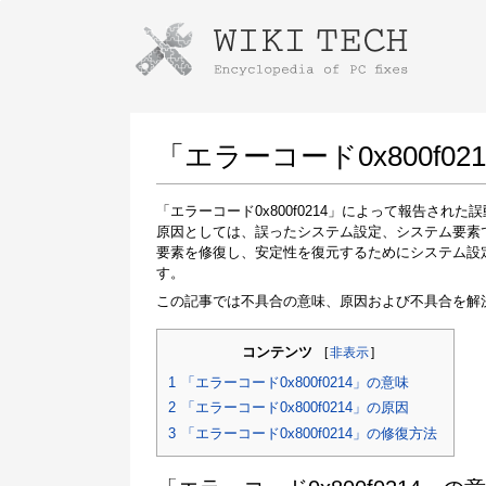
Instructions for downloading using
Launch The Installer
「エラーコード0x800f
「エラーコード0x800f0214」によって報告さ
原因としては、誤ったシステム設定、システム要素
要素を修復し、安定性を復元するためにシステム設
す。
この記事では不具合の意味、原因および不具合を解
コンテンツ
[
非表示
]
Once the download is complete, click on the
downloaded file link
1
「エラーコード0x800f0214」の意味
2
「エラーコード0x800f0214」の原因
3
「エラーコード0x800f0214」の修復方法