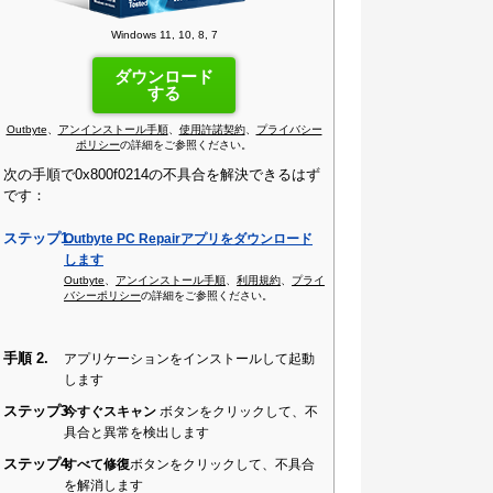
Windows 11, 10, 8, 7
ダウンロード
する
Outbyte
、
アンインストール手順
、
使用許諾契約
、
プライバシー
ポリシー
の詳細をご参照ください。
次の手順で0x800f0214の不具合を解決できるはず
です：
ステップ1.
Outbyte PC Repairアプリをダウンロード
します
Outbyte
、
アンインストール手順
、
利用規約
、
プライ
バシーポリシー
の詳細をご参照ください。
手順 2.
アプリケーションをインストールして起動
します
ステップ3
今すぐスキャン
ボタンをクリックして、不
具合と異常を検出します
ステップ4
すべて修復
ボタンをクリックして、不具合
を解消します