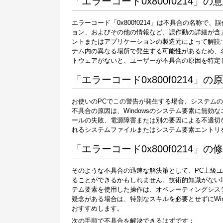
「エラーコード0x800f0214」の
エラーコード「0x800f0214」は不具合の名称
ョン、およびその他の情報など、誤作動の詳細が含
ントまたはアプリケーションの製造元によって解読
テム内の異なる場所で発生する可能性があるため、
トウェアがないと、ユーザーが不具合の原因を特定
「エラーコード0x800f0214」の
お使いのPCでこの警告が発生する場合、システムの動
不具合の原因は、Windowsのシステム要素に無
ールの失敗、電源障害または別の要因による不適切
れるシステムファイルまたはシステム要素エントリ
「エラーコード0x800f0214」の
そのような不具合の迅速な解決策として、PC上級
ることができるかもしれません。技術的知識がない
テム要素を使用した操作は、オペレーティングシス
疑念がある場合は、特別なスキルを必要とせずにWi
おすすめします。
次の手順で不具合を解決できるはずです：