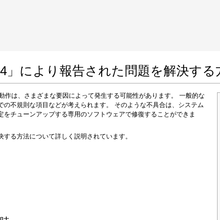
 Google Chrome
Allow To Make Changes
0214」により報告された問題を解決する
れた誤動作は、さまざまな要因によって発生する可能性があります。 一般的な
での不規則な項目などが考えられます。 そのような不具合は、システム
定をチューンアップする専用のソフトウェアで修復することができま
決する方法について詳しく説明されています。
In the next window that pops up (UAC) click
"Yes"
to allow application to make changes