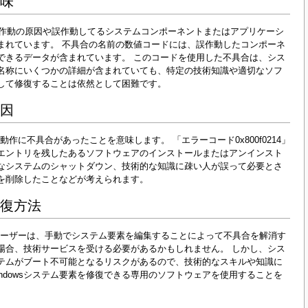
意味
で、誤作動の原因や誤作動してるシステムコンポーネントまたはアプリケーシ
まれています。 不具合の名前の数値コードには、誤作動したコンポーネ
できるデータが含まれています。 このコードを使用した不具合は、シス
名称にいくつかの詳細が含まれていても、特定の技術知識や適切なソフ
して修復することは依然として困難です。
原因
作に不具合があったことを意味します。 「エラーコード0x800f0214」
効なエントリを残したあるソフトウェアのインストールまたはアンインスト
なシステムのシャットダウン、技術的な知識に疎い人が誤って必要とさ
を削除したことなどが考えられます。
修復方法
ユーザーは、手動でシステム要素を編集することによって不具合を解消す
場合、技術サービスを受ける必要があるかもしれません。 しかし、シス
テムがブート不可能となるリスクがあるので、技術的なスキルや知識に
ndowsシステム要素を修復できる専用のソフトウェアを使用することを