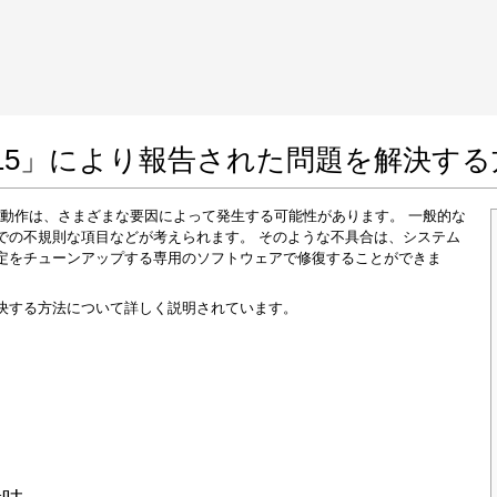
 Google Chrome
Allow To Make Changes
cc15」により報告された問題を解決す
れた誤動作は、さまざまな要因によって発生する可能性があります。 一般的な
での不規則な項目などが考えられます。 そのような不具合は、システム
定をチューンアップする専用のソフトウェアで修復することができま
決する方法について詳しく説明されています。
In the next window that pops up (UAC) click
"Yes"
to allow application to make changes