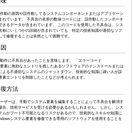
意味
で、誤作動の原因や誤作動してるシステムコンポーネントまたはアプリケーシ
まれています。 不具合の名前の数値コードには、誤作動したコンポーネ
できるデータが含まれています。 このコードを使用した不具合は、シス
名称にいくつかの詳細が含まれていても、特定の技術知識や適切なソフ
して修復することは依然として困難です。
原因
動作に不具合があったことを意味します。 「エラーコード
のシステム要素に無効なエントリを残したあるソフトウェアのインストールまたは
による不適切なシステムのシャットダウン、技術的な知識に疎い人が誤
要素エントリを削除したことなどが考えられます。
修復方法
ユーザーは、手動でシステム要素を編集することによって不具合を解消す
場合、技術サービスを受ける必要があるかもしれません。 しかし、シス
テムがブート不可能となるリスクがあるので、技術的なスキルや知識に
ndowsシステム要素を修復できる専用のソフトウェアを使用することを