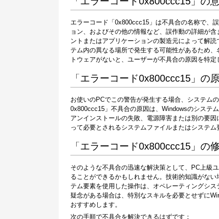
「エラーコード0x800ccc15」の
エラーコード「0x800ccc15」は不具合の名称
ョン、およびその他の情報など、誤作動の詳細が含
ントまたはアプリケーションの製造元によって解読
テム内の異なる場所で発生する可能性があるため、
トウェアがないと、ユーザーが不具合の原因を特定
「エラーコード0x800ccc15」の
お使いのPCでこの警告が発生する場合、システムの
0x800ccc15」不具合の原因は、Windows
アンインストールの失敗、電源障害または別の要因
って必要とされるシステムファイルまたはシステム
「エラーコード0x800ccc15」の
そのような不具合の迅速な解決策として、PC上級
ることができるかもしれません。技術的知識がない
テム要素を使用した操作は、オペレーティングシス
疑念がある場合は、特別なスキルを必要とせずにWi
おすすめします。
次の手順で不具合を解決できるはずです：