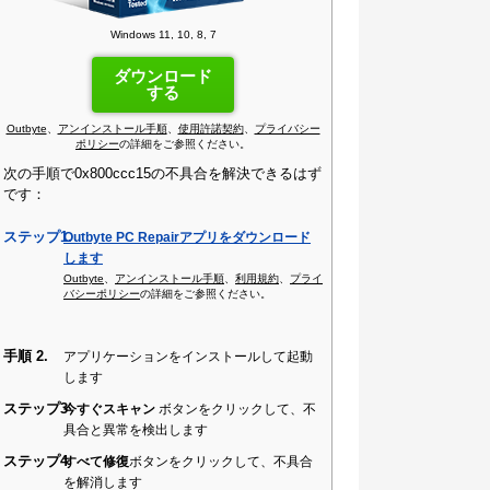
Windows 11, 10, 8, 7
ダウンロード
する
Outbyte
、
アンインストール手順
、
使用許諾契約
、
プライバシー
ポリシー
の詳細をご参照ください。
次の手順で0x800ccc15の不具合を解決できるはず
です：
ステップ1.
Outbyte PC Repairアプリをダウンロード
します
Outbyte
、
アンインストール手順
、
利用規約
、
プライ
バシーポリシー
の詳細をご参照ください。
手順 2.
アプリケーションをインストールして起動
します
ステップ3
今すぐスキャン
ボタンをクリックして、不
具合と異常を検出します
ステップ4
すべて修復
ボタンをクリックして、不具合
を解消します