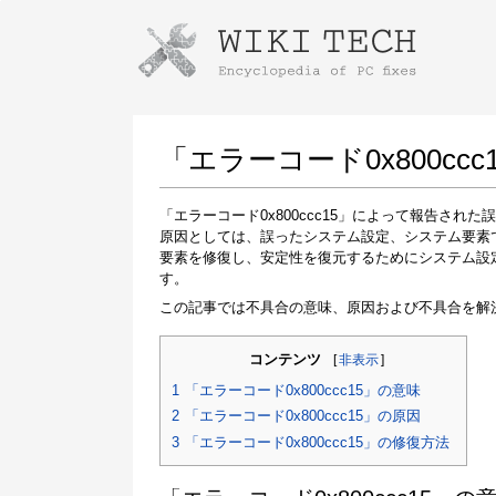
Instructions for downloading using
Launch The Installer
「エラーコード0x800c
「エラーコード0x800ccc15」によって報告さ
原因としては、誤ったシステム設定、システム要素
要素を修復し、安定性を復元するためにシステム設
す。
この記事では不具合の意味、原因および不具合を解
コンテンツ
[
非表示
]
Once the download is complete, click on the
downloaded file link
1
「エラーコード0x800ccc15」の意味
2
「エラーコード0x800ccc15」の原因
3
「エラーコード0x800ccc15」の修復方法