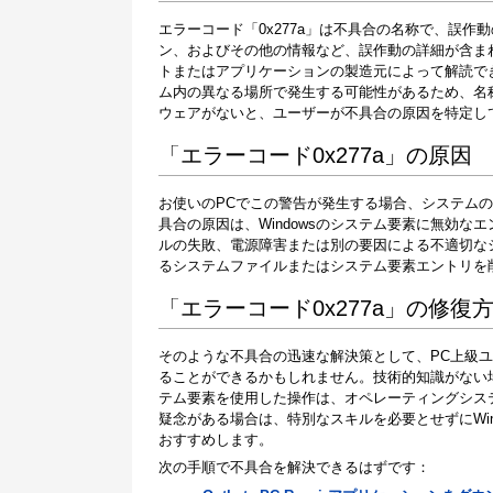
エラーコード「0x277a」は不具合の名称で、誤
ン、およびその他の情報など、誤作動の詳細が含ま
トまたはアプリケーションの製造元によって解読で
ム内の異なる場所で発生する可能性があるため、名
ウェアがないと、ユーザーが不具合の原因を特定し
「エラーコード0x277a」の原因
お使いのPCでこの警告が発生する場合、システムの動
具合の原因は、Windowsのシステム要素に無効
ルの失敗、電源障害または別の要因による不適切な
るシステムファイルまたはシステム要素エントリを
「エラーコード0x277a」の修復
そのような不具合の迅速な解決策として、PC上級
ることができるかもしれません。技術的知識がない
テム要素を使用した操作は、オペレーティングシス
疑念がある場合は、特別なスキルを必要とせずにWi
おすすめします。
次の手順で不具合を解決できるはずです：