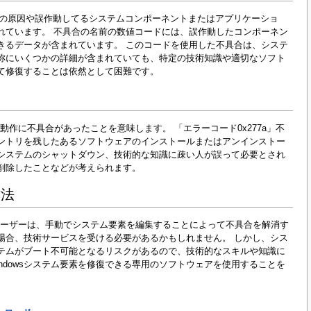
作動の原因や誤作動してるシステムコンポーネントまたはアプリケーショ
れています。 不具合の名前の数値コードには、誤作動したコンポーネン
きるデータが含まれています。 このコードを使用した不具合は、システ
称にいくつかの詳細が含まれていても、特定の技術知識や適切なソフト
て修復することは依然として困難です。
作に不具合があったことを意味します。 「エラーコード0x277a」不
なエントリを残したあるソフトウェアのインストールまたはアンインストー
システムのシャットダウン、技術的な知識に疎い人が誤って必要とされ
削除したことなどが考えられます。
方法
ユーザーは、手動でシステム要素を編集することによって不具合を解消す
場合、技術サービスを受ける必要があるかもしれません。 しかし、シス
テムがブート不可能となるリスクがあるので、技術的なスキルや知識に
ndowsシステム要素を修復できる専用のソフトウェアを使用することを