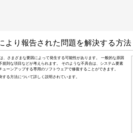
 Google Chrome
Allow To Make Changes
a」により報告された問題を解決する方法
動作は、さまざまな要因によって発生する可能性があります。 一般的な原因
不規則な項目などが考えられます。 そのような不具合は、システム要素
チューンアップする専用のソフトウェアで修復することができます。
決する方法について詳しく説明されています。
In the next window that pops up (UAC) click
"Yes"
to allow application to make changes