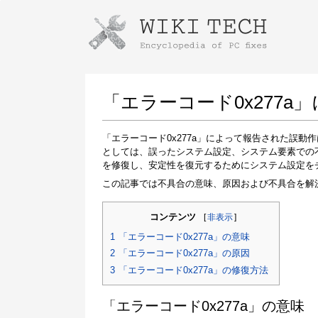
Instructions for downloading using
Launch The Installer
「エラーコード0x277
「エラーコード0x277a」によって報告された誤
としては、誤ったシステム設定、システム要素での
を修復し、安定性を復元するためにシステム設定を
この記事では不具合の意味、原因および不具合を解
コンテンツ
[
非表示
]
Once the download is complete, click on the
1
「エラーコード0x277a」の意味
downloaded file link
2
「エラーコード0x277a」の原因
3
「エラーコード0x277a」の修復方法
「エラーコード0x277a」の意味