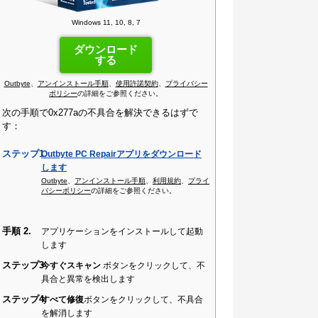
Windows 11, 10, 8, 7
ダウンロード
する
Outbyte
、
アンインストール手順
、
使用許諾契約
、
プライバシー
ポリシー
の詳細をご参照ください。
次の手順で0x277aの不具合を解決できるはずで
す：
ステップ1.
Outbyte PC Repairアプリをダウンロード
します
Outbyte
、
アンインストール手順
、
利用規約
、
プライ
バシーポリシー
の詳細をご参照ください。
手順 2.
アプリケーションをインストールして起動
します
ステップ3
今すぐスキャン
ボタンをクリックして、不
具合と異常を検出します
ステップ4
すべて修復
ボタンをクリックして、不具合
を解消します