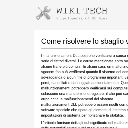
Istruzioni per il download con Goog
Avvia l'installatore
Come risolvere lo sbaglio
I malfunzionament DLL possono verificarsi a causa 
serie di fattori diversi. Le cause menzionate sotto s
alcune tra le più comuni. In alcuni casi, un malfunz
vgaoem.fon può verificarsi quando il sistema del co
sovraccarica o alcuni file di programma importanti 
persi, cancellati o danneggiati accidentalmente. Quest
malfunzionamenti potrebbero verificarsi sui compute
subiscono una manutenzione regolare, il che può ca
Una volta completato il download, fare clic sul
errori critici e malfunzionamenti del sistema. I
collegamento al file scaricato
malfunzionament DLL potrebbero essere risolti con 
software speciale che ripara gli elementi di sistema e
impostazioni di sistema per ripristinare la stabilità.
L'articolo fornisce dettagli sul significato del malfun