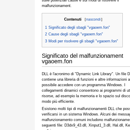
sulle potenziali cause e sui modi di risolvere il
malfunzionament.
Contenuti
[
nascondi
]
1
Significato degli sbagli "vgaoem.fon"
2
Cause degli sbagli "vgaoem.fon"
3
Modi per risolvere gli sbagli "vgaoem.fon"
Significato del malfunzionament
vgaoem.fon
DLL è l'acronimo di "Dynamic Link Library". Un file DL
contiene una libreria di funzioni e altre informazioni a
possibile accedere con un programma Windows. I
collegamenti dinamici consentono ai programmi di uti
risorse, ad esempio la memoria e lo spazio sul disco 
modo più efficiente.
Esistono molti tipi di malfunzionamenti DLL che po
verificarsi in un sistema Windows. Alcuni dei messag
malfunzionamento comuni includono malfunzionamen
seguenti file: D3dx9_43.dll, Xinput1_3.dll, Hal.dll, Ke