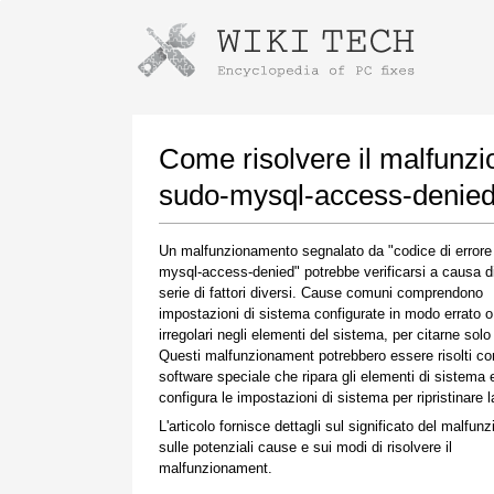
Istruzioni per il download con Goog
Avvia l'installatore
Come risolvere il malfunz
sudo-mysql-access-denied
Un malfunzionamento segnalato da "codice di errore
mysql-access-denied" potrebbe verificarsi a causa d
serie di fattori diversi. Cause comuni comprendono
impostazioni di sistema configurate in modo errato o
irregolari negli elementi del sistema, per citarne solo
Questi malfunzionament potrebbero essere risolti co
Una volta completato il download, fare clic sul
software speciale che ripara gli elementi di sistema 
collegamento al file scaricato
configura le impostazioni di sistema per ripristinare la
L'articolo fornisce dettagli sul significato del malfun
sulle potenziali cause e sui modi di risolvere il
malfunzionament.