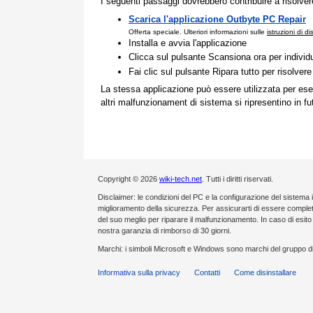
I seguenti passaggi dovrebbero contribuire a risolve
Scarica l'applicazione Outbyte PC Repair
Offerta speciale. Ulteriori informazioni sulle
istruzioni di d
Installa e avvia l'applicazione
Clicca sul pulsante Scansiona ora per individ
Fai clic sul pulsante Ripara tutto per risolvere
La stessa applicazione può essere utilizzata per ese
altri malfunzionament di sistema si ripresentino in fu
Copyright © 2026
wiki-tech.net
. Tutti i diritti riservati.
Disclaimer: le condizioni del PC e la configurazione del sistema 
miglioramento della sicurezza. Per assicurarti di essere compl
del suo meglio per riparare il malfunzionamento. In caso di esi
nostra garanzia di rimborso di 30 giorni.
Marchi: i simboli Microsoft e Windows sono marchi del gruppo di
Informativa sulla privacy
Contatti
Come disinstallare