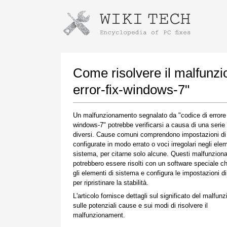
Istruzioni per il download con Goog
Avvia l'installatore
Come risolvere il malfunz
error-fix-windows-7"
Un malfunzionamento segnalato da "codice di errore e
windows-7" potrebbe verificarsi a causa di una serie d
diversi. Cause comuni comprendono impostazioni di
configurate in modo errato o voci irregolari negli elem
sistema, per citarne solo alcune. Questi malfunzio
potrebbero essere risolti con un software speciale ch
Una volta completato il download, fare clic sul
gli elementi di sistema e configura le impostazioni d
collegamento al file scaricato
per ripristinare la stabilità.
L'articolo fornisce dettagli sul significato del malfun
sulle potenziali cause e sui modi di risolvere il
malfunzionament.