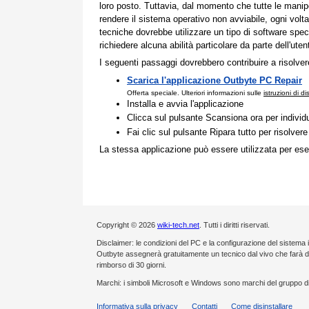
loro posto. Tuttavia, dal momento che tutte le manip
rendere il sistema operativo non avviabile, ogni vol
tecniche dovrebbe utilizzare un tipo di software spe
richiedere alcuna abilità particolare da parte dell'uten
I seguenti passaggi dovrebbero contribuire a risolve
Scarica l'applicazione Outbyte PC Repair
Offerta speciale. Ulteriori informazioni sulle
istruzioni di d
Installa e avvia l'applicazione
Clicca sul pulsante Scansiona ora per individ
Fai clic sul pulsante Ripara tutto per risolvere
La stessa applicazione può essere utilizzata per eseg
Copyright © 2026
wiki-tech.net
. Tutti i diritti riservati.
Disclaimer: le condizioni del PC e la configurazione del sistema 
Outbyte assegnerà gratuitamente un tecnico dal vivo che farà de
rimborso di 30 giorni.
Marchi: i simboli Microsoft e Windows sono marchi del gruppo di
Informativa sulla privacy
Contatti
Come disinstallare