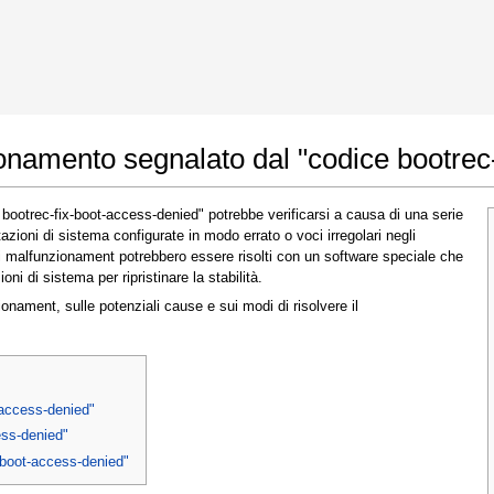
le Chrome
Consenti modifiche
onamento segnalato dal "codice bootrec
ootrec-fix-boot-access-denied" potrebbe verificarsi a causa di una serie
ioni di sistema configurate in modo errato o voci irregolari negli
i malfunzionament potrebbero essere risolti con un software speciale che
ni di sistema per ripristinare la stabilità.
zionament, sulle potenziali cause e sui modi di risolvere il
Nella prossima finestra che appare (UAC),
clicca
"Sì"
per permettere all'applicazione di
effettuare modifiche
t-access-denied"
ess-denied"
x-boot-access-denied"