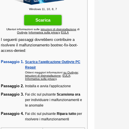
Windows 11, 10, 8, 7
Scarica
Ulteriori informazioni sulle
istruzioni di disinstallazione
di
Outbyte
Informativa sulla privacy
EULA
I seguenti passaggi dovrebbero contribuire a
risolvere il malfunzionamento bootrec-fix-boot-
access-denied:
Passaggio 1.
Scarica l'applicazione Outbyte PC
Repair
Ottieni maggiori informazioni
su Outbyte
;
istruzioni di disinstallazione
;
EULA
;
Informativa sulla privacy
.
Passaggio 2.
Installa e avvia l'applicazione
Passaggio 3.
Fai clic sul pulsante
Scansiona ora
per individuare i malfunzionamenti e
le anomalie
Passaggio 4.
Fai clic sul pulsante
Ripara tutto
per
risolvere i malfunzionamenti