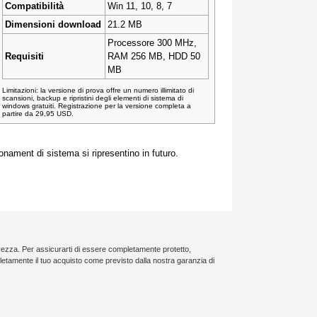
Compatibilità
Win 11, 10, 8, 7
Dimensioni download
21.2 MB
Processore 300 MHz,
Requisiti
RAM 256 MB, HDD 50
MB
Limitazioni: la versione di prova offre un numero illimitato di
scansioni, backup e ripristini degli elementi di sistema di
windows gratuiti. Registrazione per la versione completa a
partire da 29,95 USD.
onament di sistema si ripresentino in futuro.
curezza. Per assicurarti di essere completamente protetto,
etamente il tuo acquisto come previsto dalla nostra garanzia di