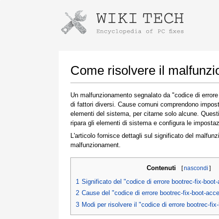
Istruzioni per il download con Goog
Avvia l'installatore
Come risolvere il malfunzi
Un malfunzionamento segnalato da "codice di errore b
di fattori diversi. Cause comuni comprendono impostaz
elementi del sistema, per citarne solo alcune. Quest
ripara gli elementi di sistema e configura le impostazio
L'articolo fornisce dettagli sul significato del malfun
malfunzionament.
Una volta completato il download, fare clic sul
Contenuti
[
nascondi
]
collegamento al file scaricato
1
Significato del "codice di errore bootrec-fix-boo
2
Cause del "codice di errore bootrec-fix-boot-acc
3
Modi per risolvere il "codice di errore bootrec-fi