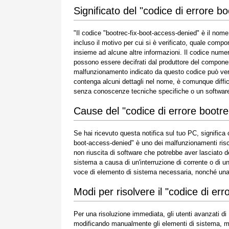
Significato del "codice di errore b
"Il codice "bootrec-fix-boot-access-denied" è il nom
incluso il motivo per cui si è verificato, quale co
insieme ad alcune altre informazioni. Il codice num
possono essere decifrati dal produttore del componen
malfunzionamento indicato da questo codice può verifi
contenga alcuni dettagli nel nome, è comunque diffic
senza conoscenze tecniche specifiche o un software
Cause del "codice di errore bootr
Se hai ricevuto questa notifica sul tuo PC, significa
boot-access-denied" è uno dei malfunzionamenti riscon
non riuscita di software che potrebbe aver lasciato de
sistema a causa di un'interruzione di corrente o di un 
voce di elemento di sistema necessaria, nonché una s
Modi per risolvere il "codice di er
Per una risoluzione immediata, gli utenti avanzati d
modificando manualmente gli elementi di sistema, mentr