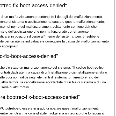
ootrec-fix-boot-access-denied"
e di un malfunzionamento contenente i dettagli del malfunzionamento,
mponente di sistema o applicazione ha causato questo malfunzionamento,
erico nel nome del malfunzionament solitamente contiene dati che
te o dell'applicazione che non ha funzionato correttamente. Il
carsi in posizioni diverse all'interno del sistema, perciò, sebbene
ile per un utente individuare e correggere la causa del malfunzionamento
 appropriato.
ec-fix-boot-access-denied"
 che c'è stato un malfunzionamento del sistema. "Il codice bootrec-fix-
trati dagli utenti a causa di un'installazione o disinstallazione errata o
lle voci non valide negli elementi di sistema, un arresto errato del
altro fattore, la cancellazione accidentale di un file di sistema o di una
erie di altri motivi.
rore bootrec-fix-boot-access-denied"
i PC potrebbero essere in grado di riparare questi malfunzionamenti
e per gli altri è consigliabile rivolgersi a un tecnico che lo faccia al