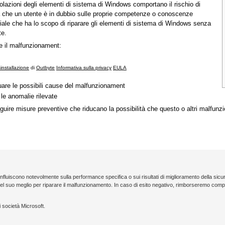
olazioni degli elementi di sistema di Windows comportano il rischio di
ta che un utente è in dubbio sulle proprie competenze o conoscenze
ciale che ha lo scopo di riparare gli elementi di sistema di Windows senza
te.
re il malfunzionament:
isinstallazione
di
Outbyte
Informativa sulla privacy
EULA
uare le possibili cause del malfunzionament
 le anomalie rilevate
uire misure preventive che riducano la possibilità che questo o altri malfunzi
influiscono notevolmente sulla performance specifica o sui risultati di miglioramento della si
l suo meglio per riparare il malfunzionamento. In caso di esito negativo, rimborseremo compl
 società Microsoft.