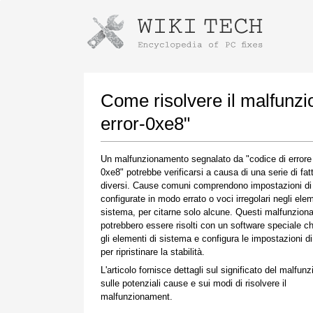
Istruzioni per il download con Goog
Avvia l'installatore
Come risolvere il malfunz
error-0xe8"
Un malfunzionamento segnalato da "codice di errore 
0xe8" potrebbe verificarsi a causa di una serie di fatt
diversi. Cause comuni comprendono impostazioni di
configurate in modo errato o voci irregolari negli elem
sistema, per citarne solo alcune. Questi malfunzio
potrebbero essere risolti con un software speciale ch
Una volta completato il download, fare clic sul
gli elementi di sistema e configura le impostazioni d
collegamento al file scaricato
per ripristinare la stabilità.
L'articolo fornisce dettagli sul significato del malfun
sulle potenziali cause e sui modi di risolvere il
malfunzionament.