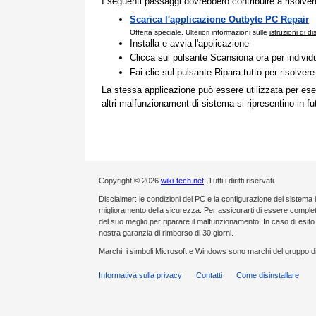
I seguenti passaggi dovrebbero contribuire a risolve
Scarica l'applicazione Outbyte PC Repair
Offerta speciale. Ulteriori informazioni sulle
istruzioni di d
Installa e avvia l'applicazione
Clicca sul pulsante Scansiona ora per individ
Fai clic sul pulsante Ripara tutto per risolvere
La stessa applicazione può essere utilizzata per ese
altri malfunzionament di sistema si ripresentino in fu
Copyright © 2026
wiki-tech.net
. Tutti i diritti riservati.
Disclaimer: le condizioni del PC e la configurazione del sistema 
miglioramento della sicurezza. Per assicurarti di essere compl
del suo meglio per riparare il malfunzionamento. In caso di esi
nostra garanzia di rimborso di 30 giorni.
Marchi: i simboli Microsoft e Windows sono marchi del gruppo di
Informativa sulla privacy
Contatti
Come disinstallare