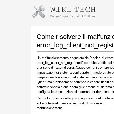
Istruzioni per il download con Goog
Avvia l'installatore
Come risolvere il malfunz
error_log_client_not_regis
Un malfunzionamento segnalato da "codice di errore
error_log_client_not_registered" potrebbe verificarsi 
una serie di fattori diversi. Cause comuni comprend
impostazioni di sistema configurate in modo errato o
irregolari negli elementi del sistema, per citarne solo
Questi malfunzionament potrebbero essere risolti co
Una volta completato il download, fare clic sul
software speciale che ripara gli elementi di sistema 
collegamento al file scaricato
configura le impostazioni di sistema per ripristinare la
L'articolo fornisce dettagli sul significato del malfun
sulle potenziali cause e sui modi di risolvere il
malfunzionament.