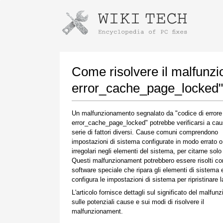
Istruzioni per il download con Goog
Avvia l'installatore
Come risolvere il malfunz
error_cache_page_locked"
Un malfunzionamento segnalato da "codice di errore
error_cache_page_locked" potrebbe verificarsi a cau
serie di fattori diversi. Cause comuni comprendono
impostazioni di sistema configurate in modo errato o
irregolari negli elementi del sistema, per citarne solo
Questi malfunzionament potrebbero essere risolti co
Una volta completato il download, fare clic sul
software speciale che ripara gli elementi di sistema 
collegamento al file scaricato
configura le impostazioni di sistema per ripristinare la
L'articolo fornisce dettagli sul significato del malfun
sulle potenziali cause e sui modi di risolvere il
malfunzionament.