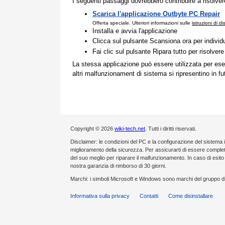
I seguenti passaggi dovrebbero contribuire a risolve
Scarica l'applicazione Outbyte PC Repair
Offerta speciale. Ulteriori informazioni sulle
istruzioni di d
Installa e avvia l'applicazione
Clicca sul pulsante Scansiona ora per individ
Fai clic sul pulsante Ripara tutto per risolvere
La stessa applicazione può essere utilizzata per ese
altri malfunzionament di sistema si ripresentino in fu
Copyright © 2026
wiki-tech.net
. Tutti i diritti riservati.
Disclaimer: le condizioni del PC e la configurazione del sistema 
miglioramento della sicurezza. Per assicurarti di essere compl
del suo meglio per riparare il malfunzionamento. In caso di esi
nostra garanzia di rimborso di 30 giorni.
Marchi: i simboli Microsoft e Windows sono marchi del gruppo di
Informativa sulla privacy
Contatti
Come disinstallare