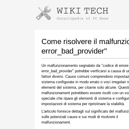
Istruzioni per il download con Goog
Avvia l'installatore
Come risolvere il malfunz
error_bad_provider"
Un malfunzionamento segnalato da "codice di errore
error_bad_provider" potrebbe verificarsi a causa di u
fattori diversi. Cause comuni comprendono impostazi
sistema configurate in modo errato o voci irregolari n
elementi del sistema, per citarne solo alcune. Quest
malfunzionament potrebbero essere risolti con un so
Una volta completato il download, fare clic sul
speciale che ripara gli elementi di sistema e configur
collegamento al file scaricato
impostazioni di sistema per ripristinare la stabilità.
L'articolo fornisce dettagli sul significato del malfun
sulle potenziali cause e sui modi di risolvere il
malfunzionament.