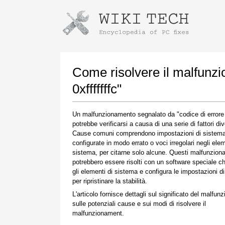
Istruzioni per il download con Goog
Avvia l'installatore
Come risolvere il malfunz
0xfffffffc"
Un malfunzionamento segnalato da "codice di errore 0
potrebbe verificarsi a causa di una serie di fattori div
Cause comuni comprendono impostazioni di sistem
configurate in modo errato o voci irregolari negli elem
sistema, per citarne solo alcune. Questi malfunzio
potrebbero essere risolti con un software speciale ch
Una volta completato il download, fare clic sul
gli elementi di sistema e configura le impostazioni d
collegamento al file scaricato
per ripristinare la stabilità.
L'articolo fornisce dettagli sul significato del malfun
sulle potenziali cause e sui modi di risolvere il
malfunzionament.