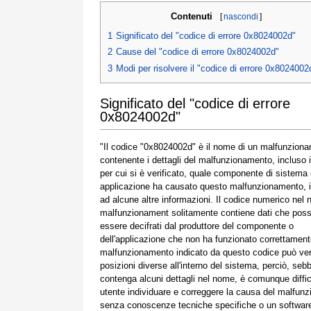
Contenuti
[
nascondi
]
1
Significato del "codice di errore 0x8024002d"
2
Cause del "codice di errore 0x8024002d"
3
Modi per risolvere il "codice di errore 0x8024002
Significato del "codice di errore
0x8024002d"
"Il codice "0x8024002d" è il nome di un malfunzion
contenente i dettagli del malfunzionamento, incluso 
per cui si è verificato, quale componente di sistema
applicazione ha causato questo malfunzionamento, 
ad alcune altre informazioni. Il codice numerico nel
malfunzionament solitamente contiene dati che pos
essere decifrati dal produttore del componente o
dell'applicazione che non ha funzionato correttamente
malfunzionamento indicato da questo codice può veri
posizioni diverse all'interno del sistema, perciò, seb
contenga alcuni dettagli nel nome, è comunque diffic
utente individuare e correggere la causa del malfun
senza conoscenze tecniche specifiche o un softwar