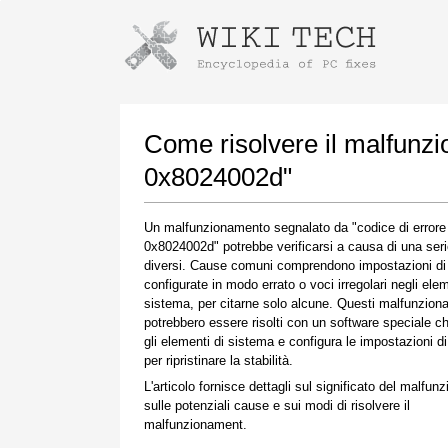
Istruzioni per il download con Goog
Avvia l'installatore
Come risolvere il malfunz
0x8024002d"
Un malfunzionamento segnalato da "codice di errore
0x8024002d" potrebbe verificarsi a causa di una serie
diversi. Cause comuni comprendono impostazioni di
configurate in modo errato o voci irregolari negli elem
sistema, per citarne solo alcune. Questi malfunzio
potrebbero essere risolti con un software speciale ch
Una volta completato il download, fare clic sul
gli elementi di sistema e configura le impostazioni d
collegamento al file scaricato
per ripristinare la stabilità.
L'articolo fornisce dettagli sul significato del malfun
sulle potenziali cause e sui modi di risolvere il
malfunzionament.