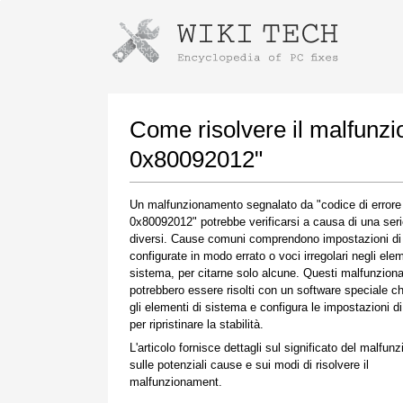
Istruzioni per il download con Goog
Avvia l'installatore
Come risolvere il malfunz
0x80092012"
Un malfunzionamento segnalato da "codice di errore
0x80092012" potrebbe verificarsi a causa di una serie
diversi. Cause comuni comprendono impostazioni di
configurate in modo errato o voci irregolari negli elem
sistema, per citarne solo alcune. Questi malfunzio
potrebbero essere risolti con un software speciale ch
Una volta completato il download, fare clic sul
gli elementi di sistema e configura le impostazioni d
collegamento al file scaricato
per ripristinare la stabilità.
L'articolo fornisce dettagli sul significato del malfun
sulle potenziali cause e sui modi di risolvere il
malfunzionament.