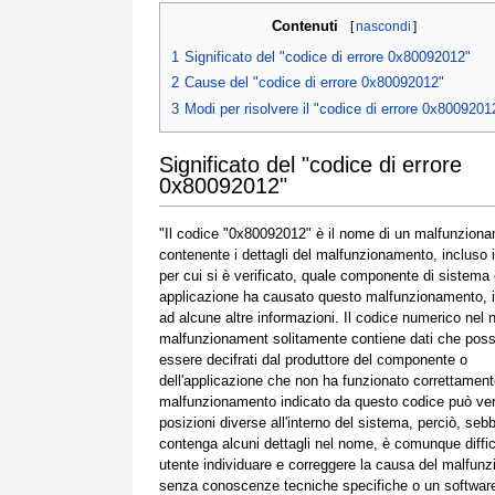
Contenuti
[
nascondi
]
1
Significato del "codice di errore 0x80092012"
2
Cause del "codice di errore 0x80092012"
3
Modi per risolvere il "codice di errore 0x8009201
Significato del "codice di errore
0x80092012"
"Il codice "0x80092012" è il nome di un malfunzion
contenente i dettagli del malfunzionamento, incluso 
per cui si è verificato, quale componente di sistema
applicazione ha causato questo malfunzionamento, 
ad alcune altre informazioni. Il codice numerico nel
malfunzionament solitamente contiene dati che pos
essere decifrati dal produttore del componente o
dell'applicazione che non ha funzionato correttamente
malfunzionamento indicato da questo codice può veri
posizioni diverse all'interno del sistema, perciò, seb
contenga alcuni dettagli nel nome, è comunque diffic
utente individuare e correggere la causa del malfun
senza conoscenze tecniche specifiche o un softwar