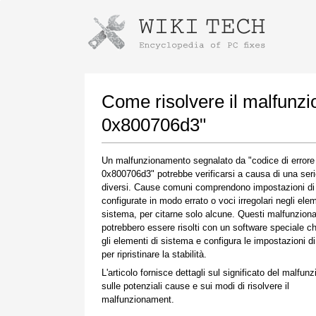
Istruzioni per il download con Goog
Avvia l'installatore
Come risolvere il malfunz
0x800706d3"
Un malfunzionamento segnalato da "codice di errore
0x800706d3" potrebbe verificarsi a causa di una serie
diversi. Cause comuni comprendono impostazioni di
configurate in modo errato o voci irregolari negli elem
sistema, per citarne solo alcune. Questi malfunzio
potrebbero essere risolti con un software speciale ch
Una volta completato il download, fare clic sul
gli elementi di sistema e configura le impostazioni d
collegamento al file scaricato
per ripristinare la stabilità.
L'articolo fornisce dettagli sul significato del malfun
sulle potenziali cause e sui modi di risolvere il
malfunzionament.