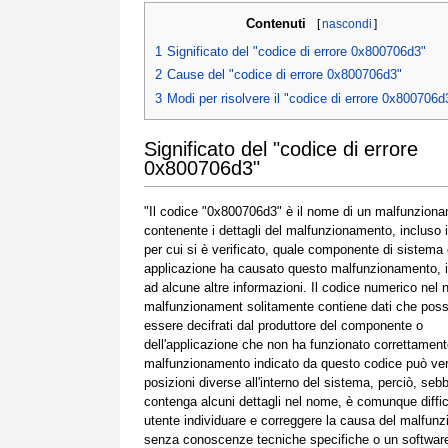
Contenuti
[
nascondi
]
1
Significato del "codice di errore 0x800706d3"
2
Cause del "codice di errore 0x800706d3"
3
Modi per risolvere il "codice di errore 0x800706d
Significato del "codice di errore
0x800706d3"
"Il codice "0x800706d3" è il nome di un malfunzion
contenente i dettagli del malfunzionamento, incluso 
per cui si è verificato, quale componente di sistema
applicazione ha causato questo malfunzionamento, 
ad alcune altre informazioni. Il codice numerico nel
malfunzionament solitamente contiene dati che pos
essere decifrati dal produttore del componente o
dell'applicazione che non ha funzionato correttamente
malfunzionamento indicato da questo codice può veri
posizioni diverse all'interno del sistema, perciò, seb
contenga alcuni dettagli nel nome, è comunque diffic
utente individuare e correggere la causa del malfun
senza conoscenze tecniche specifiche o un softwar