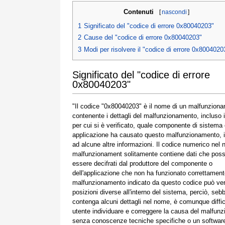
Contenuti
[
nascondi
]
1
Significato del "codice di errore 0x80040203"
2
Cause del "codice di errore 0x80040203"
3
Modi per risolvere il "codice di errore 0x8004020
Significato del "codice di errore
0x80040203"
"Il codice "0x80040203" è il nome di un malfunzion
contenente i dettagli del malfunzionamento, incluso 
per cui si è verificato, quale componente di sistema
applicazione ha causato questo malfunzionamento, 
ad alcune altre informazioni. Il codice numerico nel
malfunzionament solitamente contiene dati che pos
essere decifrati dal produttore del componente o
dell'applicazione che non ha funzionato correttamente
malfunzionamento indicato da questo codice può veri
posizioni diverse all'interno del sistema, perciò, seb
contenga alcuni dettagli nel nome, è comunque diffic
utente individuare e correggere la causa del malfun
senza conoscenze tecniche specifiche o un softwar