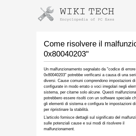
Istruzioni per il download con Goog
Avvia l'installatore
Come risolvere il malfunz
0x80040203"
Un malfunzionamento segnalato da "codice di errore
0x80040203" potrebbe verificarsi a causa di una serie
diversi. Cause comuni comprendono impostazioni di
configurate in modo errato o voci irregolari negli elem
sistema, per citarne solo alcune. Questi malfunzio
potrebbero essere risolti con un software speciale ch
Una volta completato il download, fare clic sul
gli elementi di sistema e configura le impostazioni d
collegamento al file scaricato
per ripristinare la stabilità.
L'articolo fornisce dettagli sul significato del malfun
sulle potenziali cause e sui modi di risolvere il
malfunzionament.