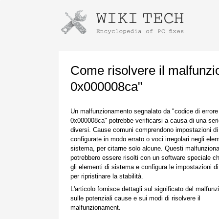
Istruzioni per il download con Goog
Avvia l'installatore
Come risolvere il malfunz
0x000008ca"
Un malfunzionamento segnalato da "codice di errore
0x000008ca" potrebbe verificarsi a causa di una serie
diversi. Cause comuni comprendono impostazioni di
configurate in modo errato o voci irregolari negli elem
sistema, per citarne solo alcune. Questi malfunzio
potrebbero essere risolti con un software speciale ch
Una volta completato il download, fare clic sul
gli elementi di sistema e configura le impostazioni d
collegamento al file scaricato
per ripristinare la stabilità.
L'articolo fornisce dettagli sul significato del malfun
sulle potenziali cause e sui modi di risolvere il
malfunzionament.