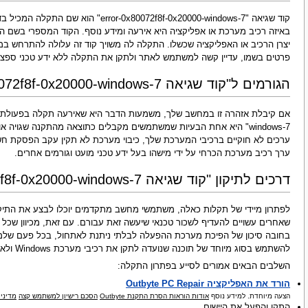
קוד שגיאה "x80072f8f-0x20000-windows-7
באיזה רכיב מערכת או אפליקציה היא אירעה ומידע נוסף. הקוד המספרי בשם הבע
יצרן הרכיב או האפליקציה שכשלו. התקלה לה משויך קוד זה עלולה להתרחש ב
פרטים בשמו, עדיין קשה למשתמש לאתר ולתקן את התקלה ללא ידע טכני ספציפ
הגורמים ל"קוד שגיאה error-0x80072f8f-0x20000-windows-7"
windows-7" היא אחת הבעיות שמשתמשים מקבלים כתוצאה מהתקנה שגויה
ערכים לא חוקיים ברכיבי המערכת שלך, כיבוי מערכת לא תקין עקב הפסקת ח
ערך רכיב מערכת הכרחי על ידי מישהו בעל ידע טכני מועט וגורמים אחרים.
דרכים לתיקון "קוד שגיאה error-0x80072f8f-0x20000-windows-7"
לפתרון מיידי של תקלות כאלה, משתמשי מחשב מתקדמים יוכלו לבצע את התיקון
בחובה סיכון של הפיכת מערכת ההפעלה לבלתי ניתנת לאתחול, בכל פעם שלמשתמ
להשתמש בסוג מיוחד של תוכנה שנועדה לתקן את רכיבי מערכת Windows ולא דורשת כל מיומנות מיוחדת מהמשתמש.
השלבים הבאים אמורים לסייע בפתרון התקלה:
הורד את האפליקציה Outbyte PC Repair
הצעה מיוחדת. למידע נוסף
אודות הוראות הסרת התקנת Outbyte
הסכם רישיון למשתמש קצה
מדיניו
התקן והפעל את היישום