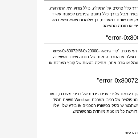
error-0" הוא שם התקלה המכיל בדרך כלל פרטים על התקלה, כולל מדוע היא התרחשה,
יה מכיל בדרך כלל נתונים שניתנים לפענוח על-ידי
מקומות שונים במערכת, כך שלמרות שהוא נושא כמה
י או תוכנה מתאימה.
אם קיבלת אזהרה זו במחשב שלך, משמעות הדבר היא שאירעה תקלה בפעולת המערכת. "קוד שגיאה error-0x80072f8f-0x20000-
 או כושלת או הסרת התקנה של תוכנה שיתכן והשאירה
שמל או גורם אחר, מחיקה בטעות של קובץ מערכת או
 בעצמם על-ידי עריכה ידנית של רכיבי מערכת, בעוד
שאחרים עשויים להעדיף לשכור טכנאי שיעשה זאת עבורם. עם זאת, מכיוון שכל מניפולציה של רכיבי מערכת Windows נושאת תמיד
ש יש ספק בכישוריו הטכניים או בידע שלו, עליו
ת פרטיות