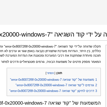
 Google Chrome
Allow To Make Changes
error-0x80072f8f-0x20000-windows-7"
תקלה שדוו
כוללים, בין היתר, הגדרות מערכת שתצורתן נקבעה באופן שגוי או ערכים לא תק
תוכנה מיוחדת שמתקנת את רכיבי המערכת ומכווננת את הגדרות המערכת לשחזו
המאמר מספק פרטים על משמעות הבעיה, גורמים פוטנציאליים ודרכים לפתור 
תוכן
[
הסתר
]
In the next window that pops up (UAC) click
1
משמעות של "קוד שגיאה error-0x80072f8f-0x20000-windows-7"
"Yes"
to allow application to make changes
2
גורמים ל"קוד שגיאה error-0x80072f8f-0x20000-windows-7"
3
דרכים לתיקון "קוד שגיאה error-0x80072f8f-0x20000-windows-7"
המשמעות של "קוד שגיאה error-0x80072f8f-0x20000-windows-7"