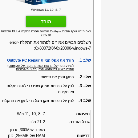
Windows 11, 10, 8, 7
הורד
ראה מידע נוסף
אודות Outbyte
הוראות הסרת התקנה
EULA
מדיניות
פרטיות
השלבים הבאים אמורים לפתור את התקלה error-
0x80072f8f-0x20000-windows-7:
שלב 1.
הורד את אפליקציית Outbyte PC Repair
למידע נוסף
על הוראות הסרת התקנה של Outbyte
;
הסכם רישיון למשתמש קצה
;
מדיניות פרטיות
.
שלב 2.
התקן והרץ את היישום
שלב 3.
לחץ על הכפתור
סרוק כעת
כדי לזהות תקלות
ואי-תקינות
שלב 4.
לחץ על הכפתור
תקן הכל
כדי לתקן את התקלות
תאימות
Win 11, 10, 8, 7
גודל הורדה
21.2 מ"ב
מעבד 300Mhz, זכרון
דרישות
RAM של 256MB, כונן