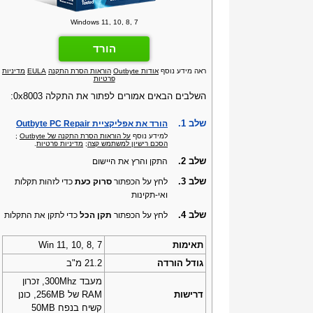
Windows 11, 10, 8, 7
הורד
ראה מידע נוסף
אודות Outbyte
הוראות הסרת התקנה
EULA
מדיניות
פרטיות
השלבים הבאים אמורים לפתור את התקלה 0x8003:
שלב 1.
הורד את אפליקציית Outbyte PC Repair
למידע נוסף
על הוראות הסרת התקנה של Outbyte
;
הסכם רישיון למשתמש קצה
;
מדיניות פרטיות
.
שלב 2.
התקן והרץ את היישום
שלב 3.
לחץ על הכפתור
סרוק כעת
כדי לזהות תקלות
ואי-תקינות
שלב 4.
לחץ על הכפתור
תקן הכל
כדי לתקן את התקלות
תאימות
Win 11, 10, 8, 7
גודל הורדה
21.2 מ"ב
מעבד 300Mhz, זכרון
דרישות
RAM של 256MB, כונן
קשיח בנפח 50MB