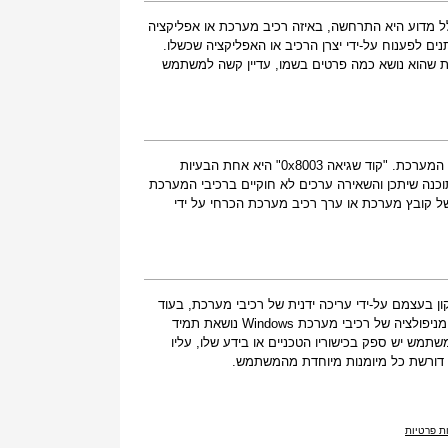
קלה, כולל מדוע היא התרחשה, באיזה רכיב מערכת או אפליקציה
ים לפענוח על-ידי יצרן הרכיב או האפליקציה שכשלו.
ת שהוא נושא כמה פרטים בשמו, עדיין קשה למשתמש
אם קיבלת אזהרה זו במחשב שלך, משמעות הדבר היא שאירעה תקלה בפעולת המערכת. "קוד שגיאה 0x8003" היא אחת הבעיות
נה שיתכן והשאירה ערכים לא חוקיים ברכיבי המערכת
 קובץ מערכת או ערך רכיב מערכת הכרחי על ידי
 בעצמם על-ידי עריכה ידנית של רכיבי מערכת, בעוד
שאחרים עשויים להעדיף לשכור טכנאי שיעשה זאת עבורם. עם זאת, מכיוון שכל מניפולציה של רכיבי מערכת Windows נושאת תמיד
ש יש ספק בכישוריו הטכניים או בידע שלו, עליו
ת פרטיות