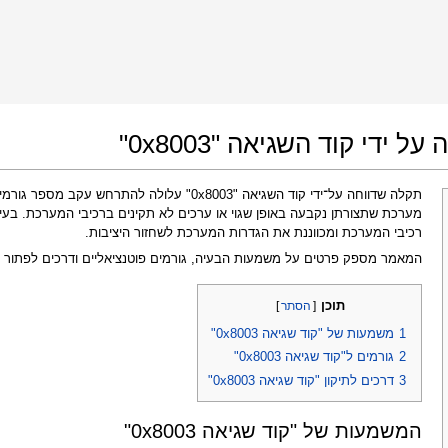
 Google Chrome
Allow To Make Changes
די קוד השגיאה "0x8003"
תקלה שדווחה על־ידי קוד השגיאה "0x8003" עלולה להת
מערכת שתצורתן נקבעה באופן שגוי או ערכים לא תקינים ברכיבי המערכת. בע
רכיבי המערכת ומכווננת את הגדרות המערכת לשחזור היציבות.
המאמר מספק פרטים על משמעות הבעיה, גורמים פוטנציאליים ודרכים לפתור 
תוכן
[
הסתר
]
In the next window that pops up (UAC) click
1
משמעות של "קוד שגיאה 0x8003"
"Yes"
to allow application to make changes
2
גורמים ל"קוד שגיאה 0x8003"
3
דרכים לתיקון "קוד שגיאה 0x8003"
המשמעות של "קוד שגיאה 0x8003"