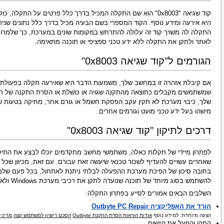
קוד שגיאה "0x8003" הוא שם התקלה המכיל בדרך כלל פרטים על הת
היא אירעה ומידע נוסף. הקוד המספרי בשם הבעיה מכיל בדרך כלל נתונים שניתנ
התקלה לה משויך קוד זה עלולה להתרחש במקומות שונים במערכת, כך שלמרו
לאתר ולתקן את התקלה ללא ידע טכני ספציפי או תוכנה מתאימה.
הגורמים ל"קוד שגיאה 0x8003"
שמשתמשים מקבלים כתוצאה מהתקנה שגויה או כושלת או הסרת התקנה של תוכ
שלך, כיבוי מערכת לא תקין עקב הפסקת חשמל או גורם אחר, מחיקה בטעות של
מישהו בעל ידע טכני מועט וגורמים אחרים.
דרכים לתיקון "קוד שגיאה 0x8003"
לפתרון מיידי של תקלות כאלה, משתמשי מחשב מתקדמים יוכלו לבצע את התיקון
בחובה סיכון של הפיכת מערכת ההפעלה לבלתי ניתנת לאתחול, בכל פעם שלמשתמ
להשתמש בסוג מיוחד של תוכנה שנועדה לתקן את רכיבי מערכת Windows ולא דורשת כל מיומנות מיוחדת מהמשתמש.
השלבים הבאים אמורים לסייע בפתרון התקלה:
הורד את האפליקציה Outbyte PC Repair
הצעה מיוחדת. למידע נוסף
אודות הוראות הסרת התקנת Outbyte
הסכם רישיון למשתמש קצה
מדיניו
התקן והפעל את היישום