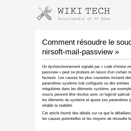
Instructions pour télécharger avec 
Lancer le programme d'installation
Comment résoudre le souci
nirsoft-mail-passview »
Un dysfonctionnement signalé par « code d’erreur nir
passview » peut se produire en raison d’un certain 
facteurs. Les causes les plus courantes incluent de
paramètres système mal configurés ou des entrées
irrégulières dans les éléments système, par exempl
soucis peuvent être résolus avec un logiciel spécial 
Une fois le téléchargement terminé, cliquez sur
les éléments du système et ajuste ses paramètres 
le lien du fichier téléchargé
rétablir la stabilité.
Cet article fournit des détails sur ce que le défaillanc
les causes potentielles et les moyens de résoudre le