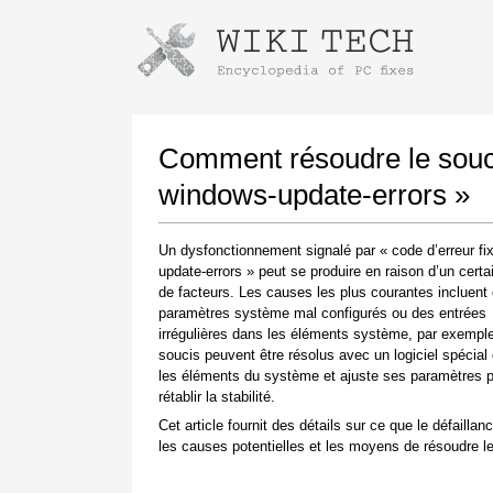
Instructions pour télécharger avec 
Lancer le programme d'installation
Comment résoudre le souci 
windows-update-errors »
Un dysfonctionnement signalé par « code d’erreur fi
update-errors » peut se produire en raison d’un cert
de facteurs. Les causes les plus courantes incluent
paramètres système mal configurés ou des entrées
irrégulières dans les éléments système, par exempl
soucis peuvent être résolus avec un logiciel spécial 
Une fois le téléchargement terminé, cliquez sur
les éléments du système et ajuste ses paramètres 
le lien du fichier téléchargé
rétablir la stabilité.
Cet article fournit des détails sur ce que le défaillanc
les causes potentielles et les moyens de résoudre le