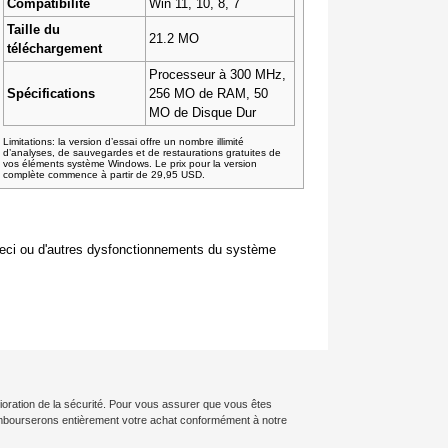
Compatibilité
Win 11, 10, 8, 7
Taille du
21.2 MO
téléchargement
Processeur à 300 MHz,
Spécifications
256 MO de RAM, 50
MO de Disque Dur
Limitations: la version d’essai offre un nombre illimité
d’analyses, de sauvegardes et de restaurations gratuites de
vos éléments système Windows. Le prix pour la version
complète commence à partir de 29,95 USD.
 ceci ou d'autres dysfonctionnements du système
lioration de la sécurité. Pour vous assurer que vous êtes
rembourserons entièrement votre achat conformément à notre