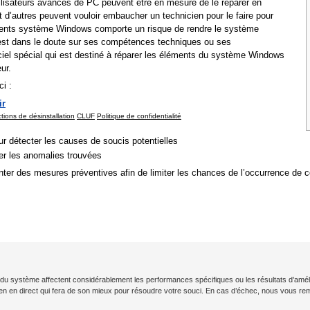
ilisateurs avancés de PC peuvent être en mesure de le réparer en
d’autres peuvent vouloir embaucher un technicien pour le faire pour
éments système Windows comporte un risque de rendre le système
ur est dans le doute sur ses compétences techniques ou ses
giciel spécial qui est destiné à réparer les éléments du système Windows
ur.
i :
ir
ctions de désinstallation
CLUF
Politique de confidentialité
r détecter les causes de soucis potentielles
rer les anomalies trouvées
nter des mesures préventives afin de limiter les chances de l’occurrence de
ion du système affectent considérablement les performances spécifiques ou les résultats d’amé
cien en direct qui fera de son mieux pour résoudre votre souci. En cas d’échec, nous vous 