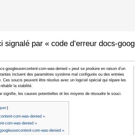
Google Chrome
Autoriser les modifications
 signalé par « code d’erreur docs-goo
ocs-googleusercontent-com-was-denied » peut se produire en raison d’un
urantes incluent des paramètres système mal configurés ou des entrées
 Ces soucis peuvent être résolus avec un logiciel spécial qui répare les
ablir la stabilité.
nce signifie, les causes potentielles et les moyens de résoudre le souci.
Dans la fenêtre qui apparaît (UAC) cliquez sur
"Oui"
pour permettre à l'application d'effectuer
uer
]
des modifications
rcontent-com-was-denied »
ent-com-was-denied »
-googleusercontent-com-was-denied »