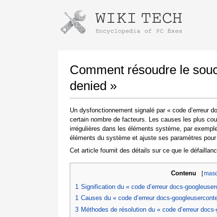
Instructions pour télécharger avec 
Lancer le programme d'installation
Comment résoudre le souci
denied »
Un dysfonctionnement signalé par « code d’erreur d
certain nombre de facteurs. Les causes les plus co
irrégulières dans les éléments système, par exemple.
éléments du système et ajuste ses paramètres pour rét
Cet article fournit des détails sur ce que le défailla
Une fois le téléchargement terminé, cliquez sur
le lien du fichier téléchargé
Contenu
[
masq
1
Signification du « code d’erreur docs-googleuse
1
Causes du « code d’erreur docs-googleusercont
3
Méthodes de résolution du « code d’erreur docs