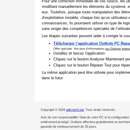
Pour une correction immédiate de ces soucis, les ut
modifiant manuellement les éléments du système, et 
eux. Toutefois, puisque toute manipulation des él
d’exploitation instable, chaque fois qu’un utilisate
connaissances, ils pourraient utiliser un type de lo
sans exiger des compétences spéciales de l’utilisate
Les étapes suivantes peuvent aider à corriger le souc
Télécharger l’application Outbyte PC Repa
Offre spéciale. Voir plus d’informations
sur Outbyte
instru
Installez et lancez l'application
Cliquez sur le bouton Analyser Maintenant pou
Cliquez sur le bouton Réparer Tout pour répa
La même application peut être utilisée pour impléme
dans le futur.
Copyright © 2026
wiki-tech.net
. Tous droits réservés.
Avis de non-responsabilité: l’état de votre PC et la configurat
entièrement protégé, Outbyte affectera gratuitement un techni
garantie de remboursement de 30 jours.