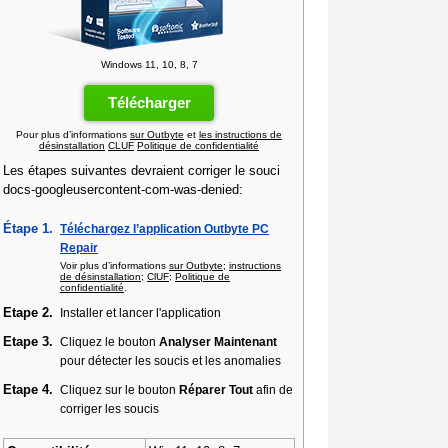
Windows 11, 10, 8, 7
Télécharger
Pour plus d’informations
sur Outbyte
et
les instructions de
désinstallation
CLUF
Politique de confidentialité
Les étapes suivantes devraient corriger le souci
docs-googleusercontent-com-was-denied:
Étape 1.
Téléchargez l’application Outbyte PC
Repair
Voir plus d’informations
sur Outbyte
;
instructions
de désinstallation
;
ClUF
;
Politique de
confidentialité
.
Etape 2.
Installer et lancer l'application
Etape 3.
Cliquez le bouton
Analyser Maintenant
pour détecter les soucis et les anomalies
Etape 4.
Cliquez sur le bouton
Réparer Tout
afin de
corriger les soucis