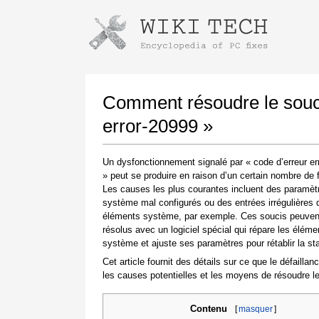
Instructions pour télécharger avec 
Lancer le programme d'installation
Comment résoudre le souci
error-20999 »
Un dysfonctionnement signalé par « code d’erreur er
» peut se produire en raison d’un certain nombre de 
Les causes les plus courantes incluent des paramèt
système mal configurés ou des entrées irrégulières 
éléments système, par exemple. Ces soucis peuvent
résolus avec un logiciel spécial qui répare les éléme
Une fois le téléchargement terminé, cliquez sur
système et ajuste ses paramètres pour rétablir la stab
le lien du fichier téléchargé
Cet article fournit des détails sur ce que le défaillanc
les causes potentielles et les moyens de résoudre le
Contenu
[
masquer
]