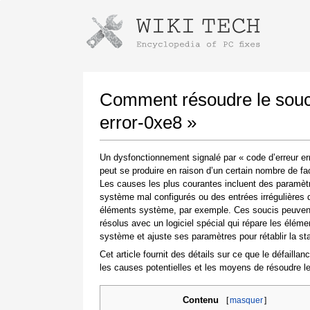
Instructions pour télécharger avec 
Lancer le programme d'installation
Comment résoudre le souci
error-0xe8 »
Un dysfonctionnement signalé par « code d’erreur er
peut se produire en raison d’un certain nombre de fa
Les causes les plus courantes incluent des paramèt
système mal configurés ou des entrées irrégulières 
éléments système, par exemple. Ces soucis peuvent
résolus avec un logiciel spécial qui répare les éléme
Une fois le téléchargement terminé, cliquez sur
système et ajuste ses paramètres pour rétablir la stab
le lien du fichier téléchargé
Cet article fournit des détails sur ce que le défaillanc
les causes potentielles et les moyens de résoudre le
Contenu
[
masquer
]