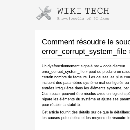
Instructions pour télécharger avec 
Lancer le programme d'installation
Comment résoudre le souci
error_corrupt_system_file 
Un dysfonctionnement signalé par « code d’erreur
error_corrupt_system_file » peut se produire en rais
certain nombre de facteurs. Les causes les plus co
incluent des paramètres système mal configurés ou
entrées irrégulières dans les éléments système, par
Ces soucis peuvent être résolus avec un logiciel spé
Une fois le téléchargement terminé, cliquez sur
répare les éléments du système et ajuste ses param
le lien du fichier téléchargé
pour rétablir la stabilité.
Cet article fournit des détails sur ce que le défaillanc
les causes potentielles et les moyens de résoudre le