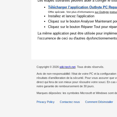
Les étapes suivantes peuvent aider à corriger le souc
Télécharger l’application Outbyte PC Repa
Offre spéciale. Voir plus d’informations
sur Outbyte
instru
Installez et lancez l'application
Cliquez sur le bouton Analyser Maintenant pou
Cliquez sur le bouton Réparer Tout pour répa
La même application peut être utilisée pour impléme
l’occurrence de ceci ou d'autres dysfonctionnements
Copyright © 2026
wiki-tech.net
. Tous droits réservés.
Avis de non-responsabilité: l’état de votre PC et la configurat
résultats d’amélioration de la sécurité. Pour vous assurer que 
direct qui fera de son mieux pour résoudre votre souci. En c
notre garantie de remboursement de 30 jours.
Marques déposées: les symboles Microsoft et Windows sont d
Privacy Policy
Contactez nous
Comment Désinstaller