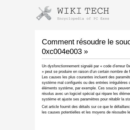
Instructions pour télécharger avec 
Lancer le programme d'installation
Comment résoudre le souci
0xc004e003 »
Un dysfonctionnement signalé par « code d’erreur 
» peut se produire en raison d’un certain nombre de 
Les causes les plus courantes incluent des paramèt
système mal configurés ou des entrées irrégulières 
éléments système, par exemple. Ces soucis peuvent
résolus avec un logiciel spécial qui répare les éléme
Une fois le téléchargement terminé, cliquez sur
système et ajuste ses paramètres pour rétablir la stab
le lien du fichier téléchargé
Cet article fournit des détails sur ce que le défaillanc
les causes potentielles et les moyens de résoudre le