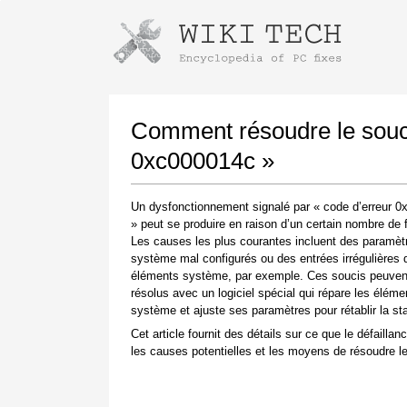
Instructions pour télécharger avec 
Lancer le programme d'installation
Comment résoudre le souci
0xc000014c »
Un dysfonctionnement signalé par « code d’erreur 
» peut se produire en raison d’un certain nombre de 
Les causes les plus courantes incluent des paramèt
système mal configurés ou des entrées irrégulières 
éléments système, par exemple. Ces soucis peuvent
résolus avec un logiciel spécial qui répare les éléme
Une fois le téléchargement terminé, cliquez sur
système et ajuste ses paramètres pour rétablir la stab
le lien du fichier téléchargé
Cet article fournit des détails sur ce que le défaillanc
les causes potentielles et les moyens de résoudre le