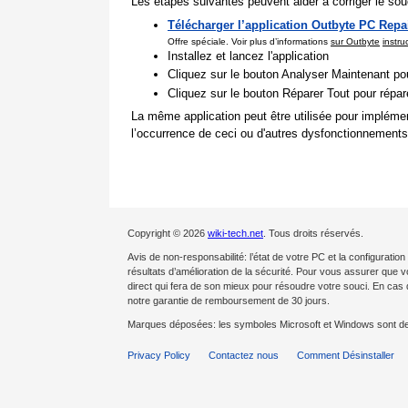
Les étapes suivantes peuvent aider à corriger le souc
Télécharger l’application Outbyte PC Repa
Offre spéciale. Voir plus d’informations
sur Outbyte
instru
Installez et lancez l'application
Cliquez sur le bouton Analyser Maintenant pou
Cliquez sur le bouton Réparer Tout pour répa
La même application peut être utilisée pour impléme
l’occurrence de ceci ou d'autres dysfonctionnements
Copyright © 2026
wiki-tech.net
. Tous droits réservés.
Avis de non-responsabilité: l’état de votre PC et la configurat
résultats d’amélioration de la sécurité. Pour vous assurer que 
direct qui fera de son mieux pour résoudre votre souci. En c
notre garantie de remboursement de 30 jours.
Marques déposées: les symboles Microsoft et Windows sont d
Privacy Policy
Contactez nous
Comment Désinstaller