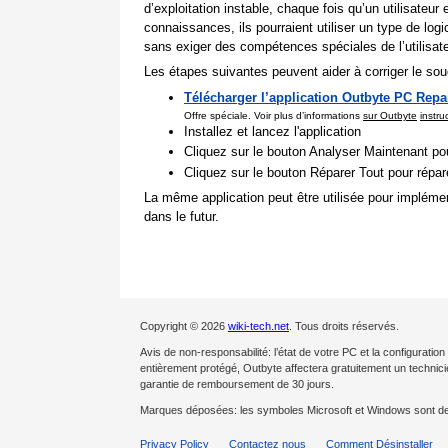
d’exploitation instable, chaque fois qu’un utilisate
connaissances, ils pourraient utiliser un type de lo
sans exiger des compétences spéciales de l’utilisate
Les étapes suivantes peuvent aider à corriger le souc
Télécharger l’application Outbyte PC Repa
Offre spéciale. Voir plus d’informations
sur Outbyte
instru
Installez et lancez l'application
Cliquez sur le bouton Analyser Maintenant pou
Cliquez sur le bouton Réparer Tout pour répa
La même application peut être utilisée pour impléme
dans le futur.
Copyright © 2026
wiki-tech.net
. Tous droits réservés.
Avis de non-responsabilité: l’état de votre PC et la configurat
entièrement protégé, Outbyte affectera gratuitement un techni
garantie de remboursement de 30 jours.
Marques déposées: les symboles Microsoft et Windows sont d
Privacy Policy
Contactez nous
Comment Désinstaller