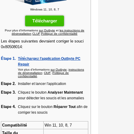
Windows 11, 10, 8, 7
Télécharger
Pour plus d’informations
sur Outbyte
et
les instructions de
désinstallation
CLUF
Politique de confidentialité
Les étapes suivantes devraient corriger le souci
0x80508014:
Étape 1.
Téléchargez l’application Outbyte PC
Repair
Voir plus d’informations
sur Outbyte
;
instructions
de désinstallation
;
ClUF
;
Politique de
confidentialité
.
Etape 2.
Installer et lancer l'application
Etape 3.
Cliquez le bouton
Analyser Maintenant
pour détecter les soucis et les anomalies
Etape 4.
Cliquez sur le bouton
Réparer Tout
afin de
corriger les soucis
Compatibilité
Win 11, 10, 8, 7
Taille du