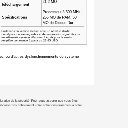
21.2 MO
téléchargement
Processeur à 300 MHz,
Spécifications
256 MO de RAM, 50
MO de Disque Dur
Limitations: la version d’essai offre un nombre illimité
d’analyses, de sauvegardes et de restaurations gratuites de
vos éléments système Windows. Le prix pour la version
complète commence à partir de 29,95 USD.
 ceci ou d'autres dysfonctionnements du système
lioration de la sécurité. Pour vous assurer que vous êtes
rembourserons entièrement votre achat conformément à notre