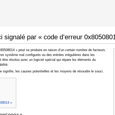
Google Chrome
Autoriser les modifications
 signalé par « code d’erreur 0x805080
80508014 » peut se produire en raison d’un certain nombre de facteurs.
es système mal configurés ou des entrées irrégulières dans les
tre résolus avec un logiciel spécial qui répare les éléments du
ilité.
nce signifie, les causes potentielles et les moyens de résoudre le souci.
Dans la fenêtre qui apparaît (UAC) cliquez sur
"Oui"
pour permettre à l'application d'effectuer
des modifications
508014 »