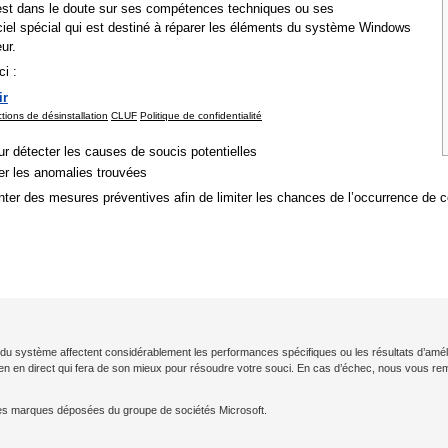
ur est dans le doute sur ses compétences techniques ou ses
giciel spécial qui est destiné à réparer les éléments du système Windows
ur.
i :
ir
ctions de désinstallation
CLUF
Politique de confidentialité
r détecter les causes de soucis potentielles
rer les anomalies trouvées
nter des mesures préventives afin de limiter les chances de l’occurrence de
ion du système affectent considérablement les performances spécifiques ou les résultats d’amé
cien en direct qui fera de son mieux pour résoudre votre souci. En cas d’échec, nous vous 
es marques déposées du groupe de sociétés Microsoft.