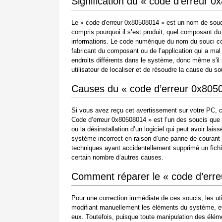
Signification du « code d’erreur 
Le « code d'erreur 0x80508014 » est un nom de souci
compris pourquoi il s’est produit, quel composant du
informations. Le code numérique du nom du souci co
fabricant du composant ou de l’application qui a ma
endroits différents dans le système, donc même s'il i
utilisateur de localiser et de résoudre la cause du 
Causes du « code d’erreur 0x805
Si vous avez reçu cet avertissement sur votre PC, c
Code d’erreur 0x80508014 » est l’un des soucis que les
ou la désinstallation d’un logiciel qui peut avoir la
système incorrect en raison d’une panne de courant
techniques ayant accidentellement supprimé un fichi
certain nombre d’autres causes.
Comment réparer le « code d’err
Pour une correction immédiate de ces soucis, les ut
modifiant manuellement les éléments du système, et 
eux. Toutefois, puisque toute manipulation des él