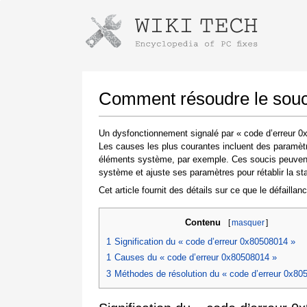
Instructions pour télécharger avec 
Lancer le programme d'installation
Comment résoudre le souci
Un dysfonctionnement signalé par « code d’erreur 0x
Les causes les plus courantes incluent des paramètr
éléments système, par exemple. Ces soucis peuvent ê
système et ajuste ses paramètres pour rétablir la stab
Cet article fournit des détails sur ce que le défailla
Contenu
[
masquer
]
Une fois le téléchargement terminé, cliquez sur
le lien du fichier téléchargé
1
Signification du « code d’erreur 0x80508014 »
1
Causes du « code d’erreur 0x80508014 »
3
Méthodes de résolution du « code d’erreur 0x80