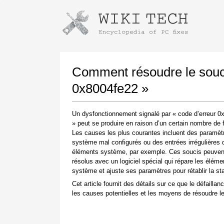
Instructions pour télécharger avec 
Lancer le programme d'installation
Comment résoudre le souci
0x8004fe22 »
Un dysfonctionnement signalé par « code d’erreur 0
» peut se produire en raison d’un certain nombre de 
Les causes les plus courantes incluent des paramèt
système mal configurés ou des entrées irrégulières 
éléments système, par exemple. Ces soucis peuvent
résolus avec un logiciel spécial qui répare les éléme
Une fois le téléchargement terminé, cliquez sur
système et ajuste ses paramètres pour rétablir la stab
le lien du fichier téléchargé
Cet article fournit des détails sur ce que le défaillanc
les causes potentielles et les moyens de résoudre le