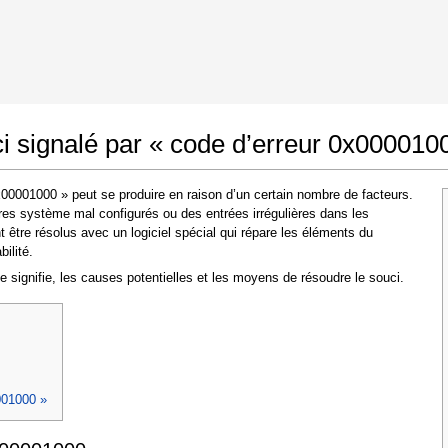
Google Chrome
Autoriser les modifications
 signalé par « code d’erreur 0x000010
00001000 » peut se produire en raison d’un certain nombre de facteurs.
es système mal configurés ou des entrées irrégulières dans les
tre résolus avec un logiciel spécial qui répare les éléments du
ilité.
nce signifie, les causes potentielles et les moyens de résoudre le souci.
Dans la fenêtre qui apparaît (UAC) cliquez sur
"Oui"
pour permettre à l'application d'effectuer
des modifications
001000 »