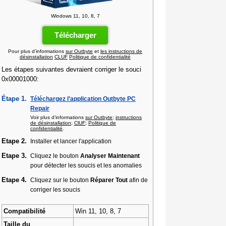
Windows 11, 10, 8, 7
Télécharger
Pour plus d’informations
sur Outbyte
et
les instructions de
désinstallation
CLUF
Politique de confidentialité
Les étapes suivantes devraient corriger le souci
0x00001000:
Étape 1.
Téléchargez l’application Outbyte PC
Repair
Voir plus d’informations
sur Outbyte
;
instructions
de désinstallation
;
ClUF
;
Politique de
confidentialité
.
Etape 2.
Installer et lancer l'application
Etape 3.
Cliquez le bouton
Analyser Maintenant
pour détecter les soucis et les anomalies
Etape 4.
Cliquez sur le bouton
Réparer Tout
afin de
corriger les soucis
Compatibilité
Win 11, 10, 8, 7
Taille du