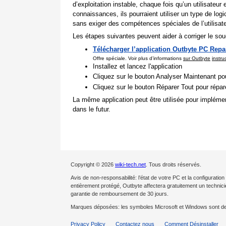
d’exploitation instable, chaque fois qu’un utilisate
connaissances, ils pourraient utiliser un type de lo
sans exiger des compétences spéciales de l’utilisate
Les étapes suivantes peuvent aider à corriger le souc
Télécharger l’application Outbyte PC Repa
Offre spéciale. Voir plus d’informations
sur Outbyte
instru
Installez et lancez l'application
Cliquez sur le bouton Analyser Maintenant pou
Cliquez sur le bouton Réparer Tout pour répa
La même application peut être utilisée pour impléme
dans le futur.
Copyright © 2026
wiki-tech.net
. Tous droits réservés.
Avis de non-responsabilité: l’état de votre PC et la configurat
entièrement protégé, Outbyte affectera gratuitement un techni
garantie de remboursement de 30 jours.
Marques déposées: les symboles Microsoft et Windows sont d
Privacy Policy
Contactez nous
Comment Désinstaller