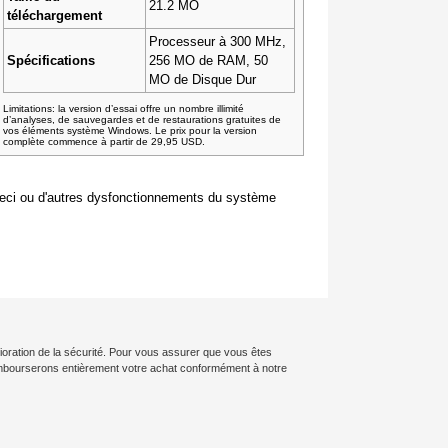
21.2 MO
téléchargement
Processeur à 300 MHz,
Spécifications
256 MO de RAM, 50
MO de Disque Dur
Limitations: la version d’essai offre un nombre illimité
d’analyses, de sauvegardes et de restaurations gratuites de
vos éléments système Windows. Le prix pour la version
complète commence à partir de 29,95 USD.
 ceci ou d'autres dysfonctionnements du système
lioration de la sécurité. Pour vous assurer que vous êtes
rembourserons entièrement votre achat conformément à notre