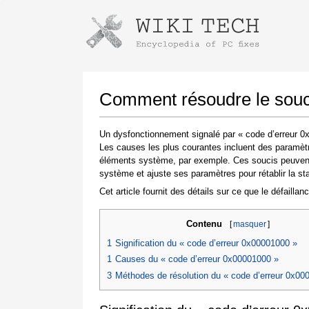
Instructions pour télécharger avec 
Lancer le programme d'installation
Comment résoudre le souci
Un dysfonctionnement signalé par « code d’erreur 0x
Les causes les plus courantes incluent des paramètr
éléments système, par exemple. Ces soucis peuvent ê
système et ajuste ses paramètres pour rétablir la stab
Cet article fournit des détails sur ce que le défailla
Contenu
[
masquer
]
Une fois le téléchargement terminé, cliquez sur
le lien du fichier téléchargé
1
Signification du « code d’erreur 0x00001000 »
1
Causes du « code d’erreur 0x00001000 »
3
Méthodes de résolution du « code d’erreur 0x00