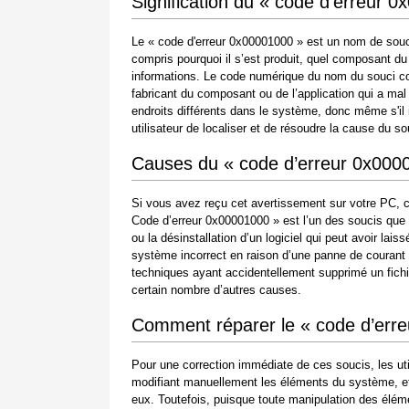
Signification du « code d’erreur 
Le « code d'erreur 0x00001000 » est un nom de souci
compris pourquoi il s’est produit, quel composant du
informations. Le code numérique du nom du souci co
fabricant du composant ou de l’application qui a ma
endroits différents dans le système, donc même s'il i
utilisateur de localiser et de résoudre la cause du 
Causes du « code d’erreur 0x000
Si vous avez reçu cet avertissement sur votre PC, c
Code d’erreur 0x00001000 » est l’un des soucis que les
ou la désinstallation d’un logiciel qui peut avoir la
système incorrect en raison d’une panne de courant
techniques ayant accidentellement supprimé un fichi
certain nombre d’autres causes.
Comment réparer le « code d’err
Pour une correction immédiate de ces soucis, les ut
modifiant manuellement les éléments du système, et 
eux. Toutefois, puisque toute manipulation des él