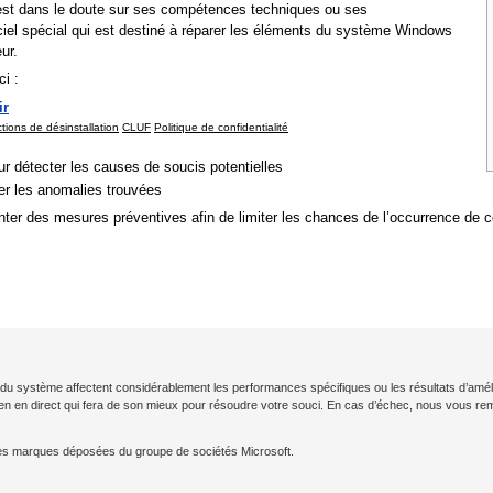
ur est dans le doute sur ses compétences techniques ou ses
giciel spécial qui est destiné à réparer les éléments du système Windows
ur.
i :
ir
ctions de désinstallation
CLUF
Politique de confidentialité
r détecter les causes de soucis potentielles
rer les anomalies trouvées
nter des mesures préventives afin de limiter les chances de l’occurrence de
ion du système affectent considérablement les performances spécifiques ou les résultats d’amé
cien en direct qui fera de son mieux pour résoudre votre souci. En cas d’échec, nous vous 
es marques déposées du groupe de sociétés Microsoft.