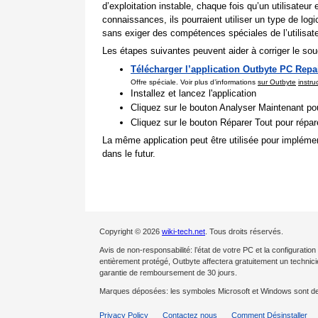
d’exploitation instable, chaque fois qu’un utilisate
connaissances, ils pourraient utiliser un type de lo
sans exiger des compétences spéciales de l’utilisate
Les étapes suivantes peuvent aider à corriger le souc
Télécharger l’application Outbyte PC Repa
Offre spéciale. Voir plus d’informations
sur Outbyte
instru
Installez et lancez l'application
Cliquez sur le bouton Analyser Maintenant pou
Cliquez sur le bouton Réparer Tout pour répa
La même application peut être utilisée pour impléme
dans le futur.
Copyright © 2026
wiki-tech.net
. Tous droits réservés.
Avis de non-responsabilité: l’état de votre PC et la configurat
entièrement protégé, Outbyte affectera gratuitement un techni
garantie de remboursement de 30 jours.
Marques déposées: les symboles Microsoft et Windows sont d
Privacy Policy
Contactez nous
Comment Désinstaller