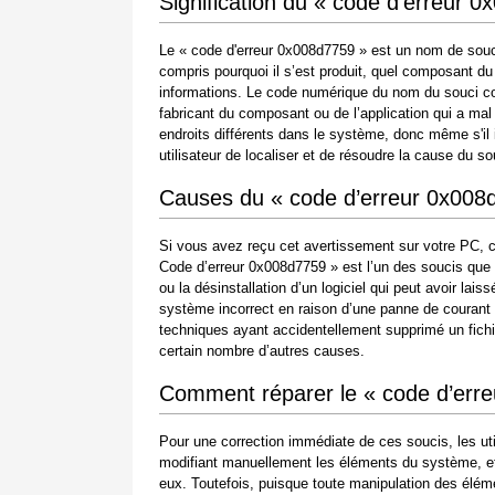
Signification du « code d’erreur 
Le « code d'erreur 0x008d7759 » est un nom de souci
compris pourquoi il s’est produit, quel composant du
informations. Le code numérique du nom du souci co
fabricant du composant ou de l’application qui a ma
endroits différents dans le système, donc même s'il i
utilisateur de localiser et de résoudre la cause du 
Causes du « code d’erreur 0x008
Si vous avez reçu cet avertissement sur votre PC, c
Code d’erreur 0x008d7759 » est l’un des soucis que les
ou la désinstallation d’un logiciel qui peut avoir la
système incorrect en raison d’une panne de courant
techniques ayant accidentellement supprimé un fichi
certain nombre d’autres causes.
Comment réparer le « code d’err
Pour une correction immédiate de ces soucis, les ut
modifiant manuellement les éléments du système, et 
eux. Toutefois, puisque toute manipulation des él