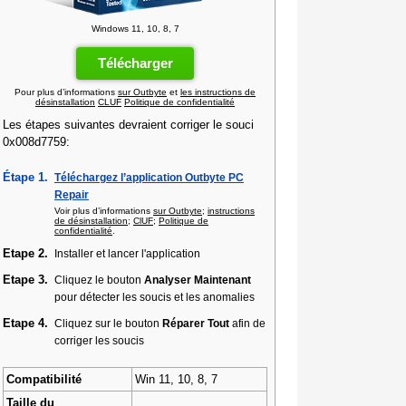
Windows 11, 10, 8, 7
Télécharger
Pour plus d’informations
sur Outbyte
et
les instructions de
désinstallation
CLUF
Politique de confidentialité
Les étapes suivantes devraient corriger le souci
0x008d7759:
Étape 1.
Téléchargez l’application Outbyte PC
Repair
Voir plus d’informations
sur Outbyte
;
instructions
de désinstallation
;
ClUF
;
Politique de
confidentialité
.
Etape 2.
Installer et lancer l'application
Etape 3.
Cliquez le bouton
Analyser Maintenant
pour détecter les soucis et les anomalies
Etape 4.
Cliquez sur le bouton
Réparer Tout
afin de
corriger les soucis
Compatibilité
Win 11, 10, 8, 7
Taille du