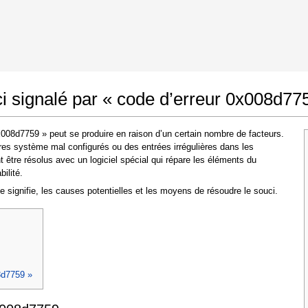
Google Chrome
Autoriser les modifications
 signalé par « code d’erreur 0x008d77
008d7759 » peut se produire en raison d’un certain nombre de facteurs.
es système mal configurés ou des entrées irrégulières dans les
tre résolus avec un logiciel spécial qui répare les éléments du
ilité.
nce signifie, les causes potentielles et les moyens de résoudre le souci.
Dans la fenêtre qui apparaît (UAC) cliquez sur
"Oui"
pour permettre à l'application d'effectuer
des modifications
8d7759 »