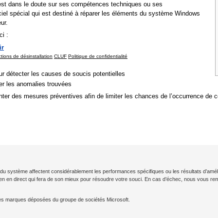
ur est dans le doute sur ses compétences techniques ou ses
giciel spécial qui est destiné à réparer les éléments du système Windows
ur.
i :
ir
ctions de désinstallation
CLUF
Politique de confidentialité
r détecter les causes de soucis potentielles
rer les anomalies trouvées
nter des mesures préventives afin de limiter les chances de l’occurrence de
ion du système affectent considérablement les performances spécifiques ou les résultats d’amé
cien en direct qui fera de son mieux pour résoudre votre souci. En cas d’échec, nous vous 
es marques déposées du groupe de sociétés Microsoft.