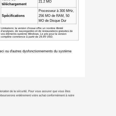
21.2 MO
téléchargement
Processeur à 300 MHz,
Spécifications
256 MO de RAM, 50
MO de Disque Dur
Limitations: la version d’essai offre un nombre illimité
d’analyses, de sauvegardes et de restaurations gratuites de
vos éléments système Windows. Le prix pour la version
complète commence à partir de 29,95 USD.
 ceci ou d'autres dysfonctionnements du système
lioration de la sécurité. Pour vous assurer que vous êtes
rembourserons entièrement votre achat conformément à notre