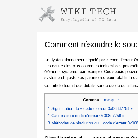
Instructions pour télécharger avec 
Lancer le programme d'installation
Comment résoudre le souci
Un dysfonctionnement signalé par « code d’erreur 0x
Les causes les plus courantes incluent des paramètr
éléments système, par exemple. Ces soucis peuvent ê
système et ajuste ses paramètres pour rétablir la stab
Cet article fournit des détails sur ce que le défailla
Contenu
[
masquer
]
Une fois le téléchargement terminé, cliquez sur
le lien du fichier téléchargé
1
Signification du « code d’erreur 0x008d7759 »
1
Causes du « code d’erreur 0x008d7759 »
3
Méthodes de résolution du « code d’erreur 0x00