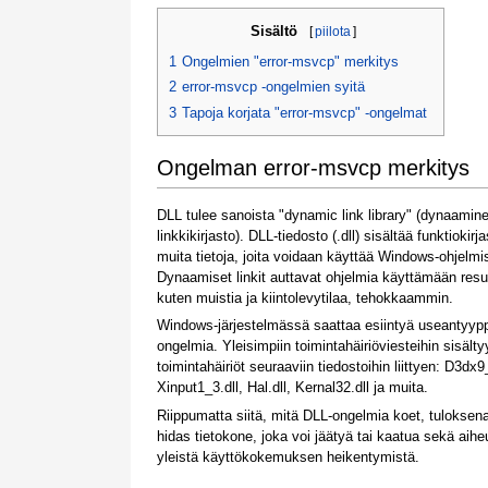
Sisältö
[
piilota
]
1
Ongelmien "error-msvcp" merkitys
2
error-msvcp -ongelmien syitä
3
Tapoja korjata "error-msvcp" -ongelmat
Ongelman error-msvcp merkitys
DLL tulee sanoista "dynamic link library" (dynaamin
linkkikirjasto). DLL-tiedosto (.dll) sisältää funktiokirj
muita tietoja, joita voidaan käyttää Windows-ohjelmi
Dynaamiset linkit auttavat ohjelmia käyttämään resu
kuten muistia ja kiintolevytilaa, tehokkaammin.
Windows-järjestelmässä saattaa esiintyä useantyypp
ongelmia. Yleisimpiin toimintahäiriöviesteihin sisälty
toimintahäiriöt seuraaviin tiedostoihin liittyen: D3dx9
Xinput1_3.dll, Hal.dll, Kernal32.dll ja muita.
Riippumatta siitä, mitä DLL-ongelmia koet, tuloksena
hidas tietokone, joka voi jäätyä tai kaatua sekä aihe
yleistä käyttökokemuksen heikentymistä.