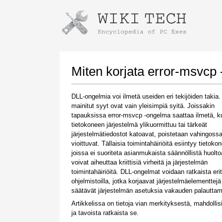
Instructions for downloading using
Launch The Installer
Miten korjata error-msvcp
DLL-ongelmia voi ilmetä useiden eri tekijöiden takia. 
mainitut syyt ovat vain yleisimpiä syitä. Joissakin
tapauksissa error-msvcp -ongelma saattaa ilmetä, k
tietokoneen järjestelmä ylikuormittuu tai tärkeät
järjestelmätiedostot katoavat, poistetaan vahingossa
vioittuvat. Tällaisia toimintahäiriöitä esiintyy tietoko
joissa ei suoriteta asianmukaista säännöllistä huolto
voivat aiheuttaa kriittisiä virheitä ja järjestelmän
Once the download is complete, click on the
toimintahäiriöitä. DLL-ongelmat voidaan ratkaista erity
downloaded file link
ohjelmistoilla, jotka korjaavat järjestelmäelementtejä
säätävät järjestelmän asetuksia vakauden palauttam
Artikkelissa on tietoja vian merkityksestä, mahdollis
ja tavoista ratkaista se.