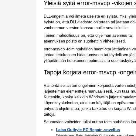
Yleisiä syitä error-msvcp -vikojen 
DLL-ongelmia voi ilmetä useista eri syistä. Yksi yle
syistä on, että DLL-tiedosto ohitetaan tai jaetaan oh
vanhemman version kanssa muille sovelluksille.
Toinen mahdollisuus on, että ohjelman asennus tai
asennuksen poisto on suoritettiin virheellisesti.
error-msvcp -toimintahäiriön huomiotta jättäminen voi
johtaa tietokoneen hidastumiseen tai täydellisen jär
ylläpitämään tietokoneen optimaalista suorituskykyä
Tapoja korjata error-msvcp -onge
Välitöntä sellaisten ongelmien korjausta varten ed
järjestelmän elementtejä manuaalisesti, kun taas mu
Kuitenkin, koska kaikkiin Windowsin järjestelmäelem
käynnistyskelvoton, aina kun käyttäjä on epävarma te
erityistä ohjelmistoa, jonka tarkoitus on korjata Wind
taitoja.
Seuraavien vaiheiden tulisi auttaa toimintahäiriön k
Lataa Outbyte PC Repair -sovellus
Erikoistarjous. Katso
lisätietoja Outbytesta
,
asennuksen p