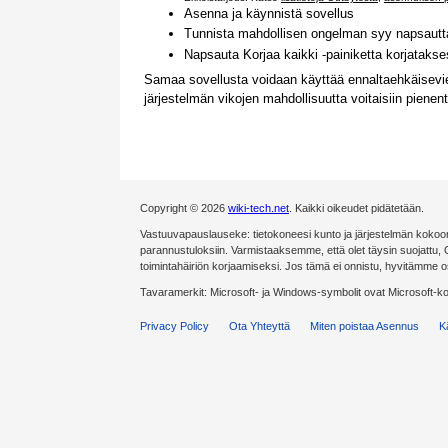
Asenna ja käynnistä sovellus
Tunnista mahdollisen ongelman syy napsautta
Napsauta Korjaa kaikki -painiketta korjataks
Samaa sovellusta voidaan käyttää ennaltaehkäisevie
järjestelmän vikojen mahdollisuutta voitaisiin piene
Copyright © 2026
wiki-tech.net
. Kaikki oikeudet pidätetään.
Vastuuvapauslauseke: tietokoneesi kunto ja järjestelmän kokoonp
parannustuloksiin. Varmistaaksemme, että olet täysin suojattu,
toimintahäiriön korjaamiseksi. Jos tämä ei onnistu, hyvitämme 
Tavaramerkit: Microsoft- ja Windows-symbolit ovat Microsoft-k
Privacy Policy
Ota Yhteyttä
Miten poistaa Asennus
K