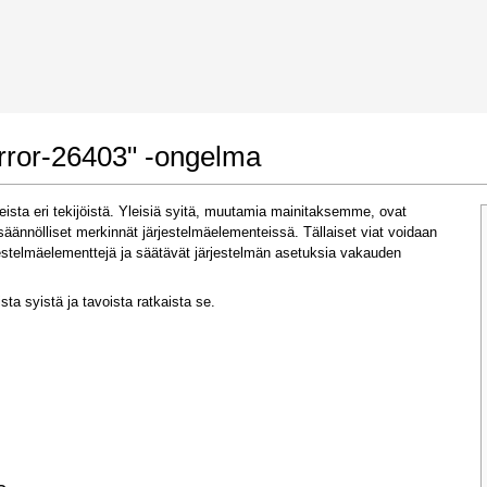
 Google Chrome
Allow To Make Changes
error-26403" -ongelma
seista eri tekijöistä. Yleisiä syitä, muutamia mainitaksemme, ovat
äsäännölliset merkinnät järjestelmäelementeissä. Tällaiset viat voidaan
järjestelmäelementtejä ja säätävät järjestelmän asetuksia vakauden
sta syistä ja tavoista ratkaista se.
In the next window that pops up (UAC) click
"Yes"
to allow application to make changes