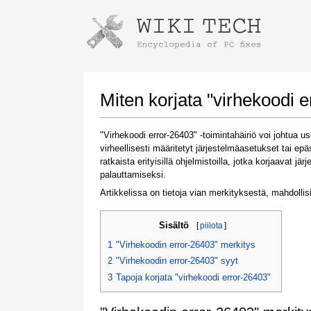
Instructions for downloading using
Launch The Installer
Miten korjata "virhekoodi 
"Virhekoodi error-26403" -toimintahäiriö voi johtua u
virheellisesti määritetyt järjestelmäasetukset tai ep
ratkaista erityisillä ohjelmistoilla, jotka korjaavat 
palauttamiseksi.
Artikkelissa on tietoja vian merkityksestä, mahdollisi
Sisältö
[
piilota
]
Once the download is complete, click on the
downloaded file link
1
"Virhekoodin error-26403" merkitys
2
"Virhekoodin error-26403" syyt
3
Tapoja korjata "virhekoodi error-26403"