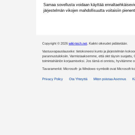
Samaa sovellusta voidaan käyttää ennaltaehkäisevie
järjestelmän vikojen mahdollisuutta voitaisiin piene
Copyright © 2026
wiki-tech.net
. Kaikki oikeudet pidätetään.
Vastuuvapauslauseke: tietokoneesi kunto ja järjestelmän kokoonp
parannustuloksiin. Varmistaaksemme, että olet täysin suojattu,
toimintahäiriön korjaamiseksi. Jos tämä ei onnistu, hyvitämme 
Tavaramerkit: Microsoft- ja Windows-symbolit ovat Microsoft-k
Privacy Policy
Ota Yhteyttä
Miten poistaa Asennus
K