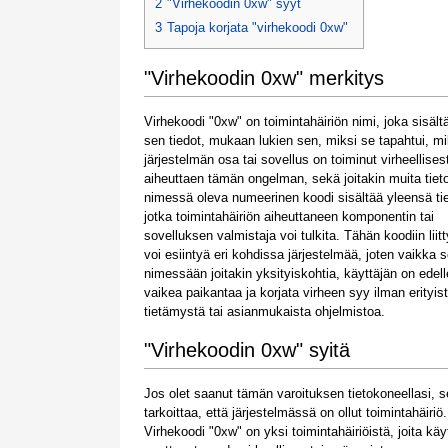
2
"Virhekoodin 0xw" syyt
3
Tapoja korjata "virhekoodi 0xw"
"Virhekoodin 0xw" merkitys
Virhekoodi "0xw" on toimintahäiriön nimi, joka sisäl
sen tiedot, mukaan lukien sen, miksi se tapahtui, m
järjestelmän osa tai sovellus on toiminut virheellisest
aiheuttaen tämän ongelman, sekä joitakin muita tieto
nimessä oleva numeerinen koodi sisältää yleensä tie
jotka toimintahäiriön aiheuttaneen komponentin tai
sovelluksen valmistaja voi tulkita. Tähän koodiin liit
voi esiintyä eri kohdissa järjestelmää, joten vaikka s
nimessään joitakin yksityiskohtia, käyttäjän on edel
vaikea paikantaa ja korjata virheen syy ilman erityis
tietämystä tai asianmukaista ohjelmistoa.
"Virhekoodin 0xw" syitä
Jos olet saanut tämän varoituksen tietokoneellasi, s
tarkoittaa, että järjestelmässä on ollut toimintahäiriö.
Virhekoodi "0xw" on yksi toimintahäiriöistä, joita käy