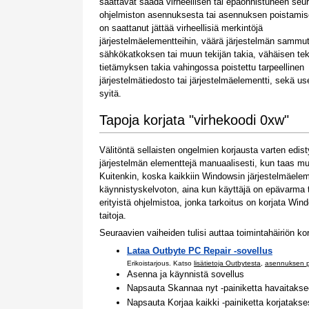
saattavat saada virheellisen tai epäonnistuneen se
ohjelmiston asennuksesta tai asennuksen poistamis
on saattanut jättää virheellisiä merkintöjä
järjestelmäelementteihin, väärä järjestelmän sammu
sähkökatkoksen tai muun tekijän takia, vähäisen te
tietämyksen takia vahingossa poistettu tarpeellinen
järjestelmätiedosto tai järjestelmäelementti, sekä us
syitä.
Tapoja korjata "virhekoodi 0xw"
Välitöntä sellaisten ongelmien korjausta varten ed
järjestelmän elementtejä manuaalisesti, kun taas mu
Kuitenkin, koska kaikkiin Windowsin järjestelmäelem
käynnistyskelvoton, aina kun käyttäjä on epävarma te
erityistä ohjelmistoa, jonka tarkoitus on korjata Wind
taitoja.
Seuraavien vaiheiden tulisi auttaa toimintahäiriön k
Lataa Outbyte PC Repair -sovellus
Erikoistarjous. Katso
lisätietoja Outbytesta
,
asennuksen p
Asenna ja käynnistä sovellus
Napsauta Skannaa nyt -painiketta havaitakse
Napsauta Korjaa kaikki -painiketta korjataks