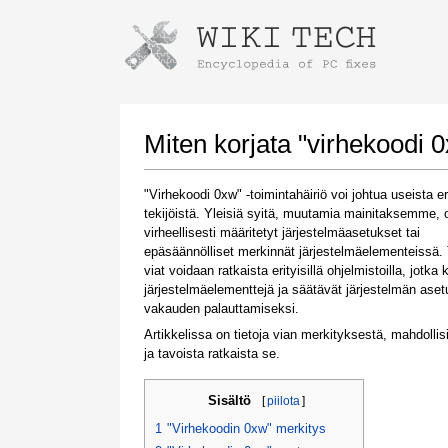
Instructions for downloading using
Launch The Installer
Miten korjata "virhekoodi 
"Virhekoodi 0xw" -toimintahäiriö voi johtua useista er
tekijöistä. Yleisiä syitä, muutamia mainitaksemme, 
virheellisesti määritetyt järjestelmäasetukset tai
epäsäännölliset merkinnät järjestelmäelementeissä. 
viat voidaan ratkaista erityisillä ohjelmistoilla, jotka 
järjestelmäelementtejä ja säätävät järjestelmän aset
vakauden palauttamiseksi.
Once the download is complete, click on the
Artikkelissa on tietoja vian merkityksestä, mahdollis
downloaded file link
ja tavoista ratkaista se.
Sisältö
[
piilota
]
1
"Virhekoodin 0xw" merkitys