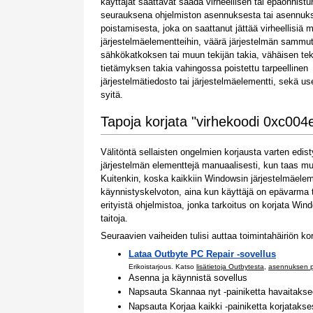
käyttäjät saattavat saada virheellisen tai epäonnist
seurauksena ohjelmiston asennuksesta tai asennuk
poistamisesta, joka on saattanut jättää virheellisiä m
järjestelmäelementteihin, väärä järjestelmän sammu
sähkökatkoksen tai muun tekijän takia, vähäisen te
tietämyksen takia vahingossa poistettu tarpeellinen
järjestelmätiedosto tai järjestelmäelementti, sekä us
syitä.
Tapoja korjata "virhekoodi 0xc004
Välitöntä sellaisten ongelmien korjausta varten ed
järjestelmän elementtejä manuaalisesti, kun taas mu
Kuitenkin, koska kaikkiin Windowsin järjestelmäelem
käynnistyskelvoton, aina kun käyttäjä on epävarma te
erityistä ohjelmistoa, jonka tarkoitus on korjata Wind
taitoja.
Seuraavien vaiheiden tulisi auttaa toimintahäiriön k
Lataa Outbyte PC Repair -sovellus
Erikoistarjous. Katso
lisätietoja Outbytesta
,
asennuksen p
Asenna ja käynnistä sovellus
Napsauta Skannaa nyt -painiketta havaitakse
Napsauta Korjaa kaikki -painiketta korjataks