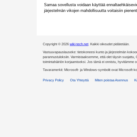
Samaa sovellusta voidaan käyttää ennaltaehkäisevie
järjestelmän vikojen mahdollisuutta voitaisiin piene
Copyright © 2026
wiki-tech.net
. Kaikki oikeudet pidätetään.
Vastuuvapauslauseke: tietokoneesi kunto ja järjestelmän kokoonp
parannustuloksiin. Varmistaaksemme, että olet täysin suojattu,
toimintahäiriön korjaamiseksi. Jos tämä ei onnistu, hyvitämme 
Tavaramerkit: Microsoft- ja Windows-symbolit ovat Microsoft-k
Privacy Policy
Ota Yhteyttä
Miten poistaa Asennus
K