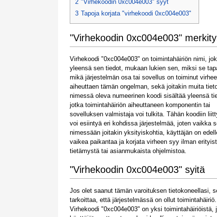
2
"Virhekoodin 0xc004e003" syyt
3
Tapoja korjata "virhekoodi 0xc004e003"
"Virhekoodin 0xc004e003" merkity
Virhekoodi "0xc004e003" on toimintahäiriön nimi, jok
yleensä sen tiedot, mukaan lukien sen, miksi se tap
mikä järjestelmän osa tai sovellus on toiminut virheel
aiheuttaen tämän ongelman, sekä joitakin muita tieto
nimessä oleva numeerinen koodi sisältää yleensä tie
jotka toimintahäiriön aiheuttaneen komponentin tai
sovelluksen valmistaja voi tulkita. Tähän koodiin liit
voi esiintyä eri kohdissa järjestelmää, joten vaikka s
nimessään joitakin yksityiskohtia, käyttäjän on edel
vaikea paikantaa ja korjata virheen syy ilman erityis
tietämystä tai asianmukaista ohjelmistoa.
"Virhekoodin 0xc004e003" syitä
Jos olet saanut tämän varoituksen tietokoneellasi, s
tarkoittaa, että järjestelmässä on ollut toimintahäiriö.
Virhekoodi "0xc004e003" on yksi toimintahäiriöistä, j