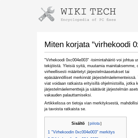
Instructions for downloading using
Launch The Installer
Miten korjata "virhekoodi
"Virhekoodi 0xc004e003" -toimintahäiriö voi johtua us
tekijöistä. Yleisiä syitä, muutamia mainitaksemme, 
virheellisesti määritetyt järjestelmäasetukset tai
epäsäännölliset merkinnät järjestelmäelementeissä. 
viat voidaan ratkaista erityisillä ohjelmistoilla, jotka 
järjestelmäelementtejä ja säätävät järjestelmän aset
vakauden palauttamiseksi.
Once the download is complete, click on the
Artikkelissa on tietoja vian merkityksestä, mahdollis
downloaded file link
ja tavoista ratkaista se.
Sisältö
[
piilota
]
1
"Virhekoodin 0xc004e003" merkitys