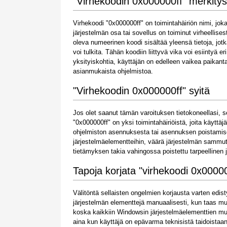
"Virhekoodin 0x000000ff" merkitys
Virhekoodi "0x000000ff" on toimintahäiriön nimi, jok
järjestelmän osa tai sovellus on toiminut virheellise
oleva numeerinen koodi sisältää yleensä tietoja, jot
voi tulkita. Tähän koodiin liittyvä vika voi esiintyä 
yksityiskohtia, käyttäjän on edelleen vaikea paikanta
asianmukaista ohjelmistoa.
"Virhekoodin 0x000000ff" syitä
Jos olet saanut tämän varoituksen tietokoneellasi, se 
"0x000000ff" on yksi toimintahäiriöistä, joita käyttä
ohjelmiston asennuksesta tai asennuksen poistamisest
järjestelmäelementteihin, väärä järjestelmän sammu
tietämyksen takia vahingossa poistettu tarpeellinen j
Tapoja korjata "virhekoodi 0x00000
Välitöntä sellaisten ongelmien korjausta varten ed
järjestelmän elementtejä manuaalisesti, kun taas mu
koska kaikkiin Windowsin järjestelmäelementtien muo
aina kun käyttäjä on epävarma teknisistä taidoistaan 