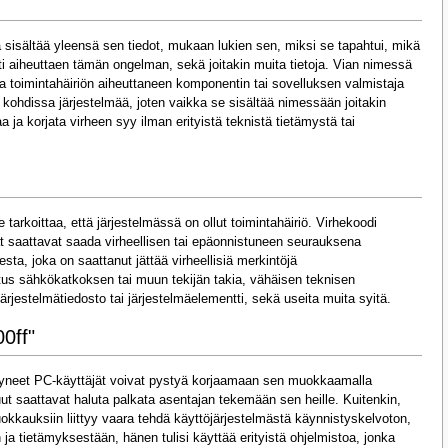
a sisältää yleensä sen tiedot, mukaan lukien sen, miksi se tapahtui, mikä
sti aiheuttaen tämän ongelman, sekä joitakin muita tietoja. Vian nimessä
ka toimintahäiriön aiheuttaneen komponentin tai sovelluksen valmistaja
eri kohdissa järjestelmää, joten vaikka se sisältää nimessään joitakin
a ja korjata virheen syy ilman erityistä teknistä tietämystä tai
tarkoittaa, että järjestelmässä on ollut toimintahäiriö. Virhekoodi
jät saattavat saada virheellisen tai epäonnistuneen seurauksena
a, joka on saattanut jättää virheellisiä merkintöjä
tus sähkökatkoksen tai muun tekijän takia, vähäisen teknisen
ärjestelmätiedosto tai järjestelmäelementti, sekä useita muita syitä.
0ff"
istyneet PC-käyttäjät voivat pystyä korjaamaan sen muokkaamalla
ut saattavat haluta palkata asentajan tekemään sen heille. Kuitenkin,
kkauksiin liittyy vaara tehdä käyttöjärjestelmästä käynnistyskelvoton,
ja tietämyksestään, hänen tulisi käyttää erityistä ohjelmistoa, jonka