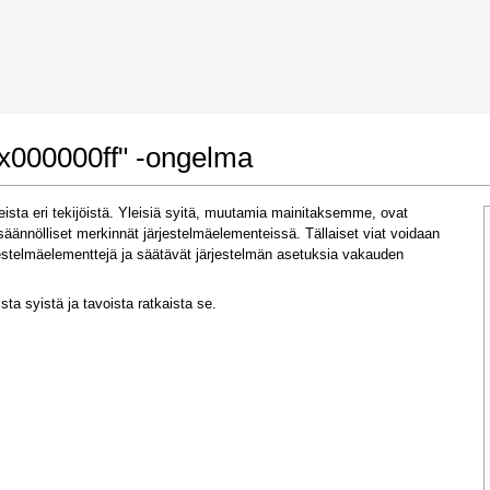
 Google Chrome
Allow To Make Changes
0x000000ff" -ongelma
seista eri tekijöistä. Yleisiä syitä, muutamia mainitaksemme, ovat
äsäännölliset merkinnät järjestelmäelementeissä. Tällaiset viat voidaan
järjestelmäelementtejä ja säätävät järjestelmän asetuksia vakauden
sta syistä ja tavoista ratkaista se.
In the next window that pops up (UAC) click
"Yes"
to allow application to make changes