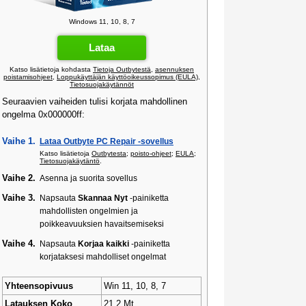
Windows 11, 10, 8, 7
Lataa
Katso lisätietoja kohdasta
Tietoja Outbytestä
,
asennuksen
poistamisohjeet
,
Loppukäyttäjän käyttöoikeussopimus (EULA)
,
Tietosuojakäytännöt
Seuraavien vaiheiden tulisi korjata mahdollinen
ongelma 0x000000ff:
Vaihe 1.
Lataa Outbyte PC Repair -sovellus
Katso lisätietoja
Outbytesta
;
poisto-ohjeet
;
EULA
;
Tietosuojakäytäntö
.
Vaihe 2.
Asenna ja suorita sovellus
Vaihe 3.
Napsauta
Skannaa Nyt
-painiketta
mahdollisten ongelmien ja
poikkeavuuksien havaitsemiseksi
Vaihe 4.
Napsauta
Korjaa kaikki
-painiketta
korjataksesi mahdolliset ongelmat
Yhteensopivuus
Win 11, 10, 8, 7
Latauksen Koko
21,2 Mt