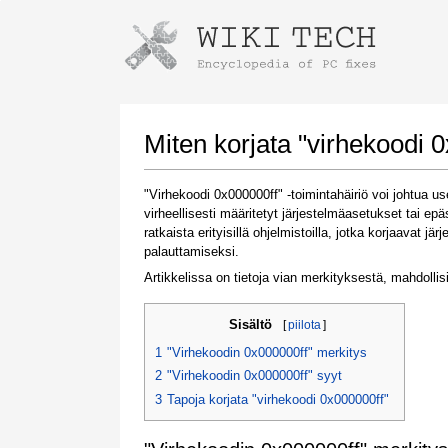
Instructions for downloading using
Launch The Installer
Miten korjata "virhekoodi 
"Virhekoodi 0x000000ff" -toimintahäiriö voi johtua u
virheellisesti määritetyt järjestelmäasetukset tai ep
ratkaista erityisillä ohjelmistoilla, jotka korjaavat 
palauttamiseksi.
Artikkelissa on tietoja vian merkityksestä, mahdollisi
Sisältö
[
piilota
]
Once the download is complete, click on the
downloaded file link
1
"Virhekoodin 0x000000ff" merkitys
2
"Virhekoodin 0x000000ff" syyt
3
Tapoja korjata "virhekoodi 0x000000ff"