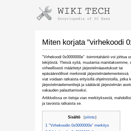
Instructions for downloading using
Launch The Installer
Miten korjata "virhekoodi
"Virhekoodi 0x0000000e" -toimintahäiriö voi johtua us
tekijöistä. Yleisiä syitä, muutamia mainitaksemme, 
virheellisesti määritetyt järjestelmäasetukset tai
epäsäännölliset merkinnät järjestelmäelementeissä. 
viat voidaan ratkaista erityisillä ohjelmistoilla, jotka 
järjestelmäelementtejä ja säätävät järjestelmän aset
vakauden palauttamiseksi.
Once the download is complete, click on the
Artikkelissa on tietoja vian merkityksestä, mahdollis
downloaded file link
ja tavoista ratkaista se.
Sisältö
[
piilota
]
1
"Virhekoodin 0x0000000e" merkitys