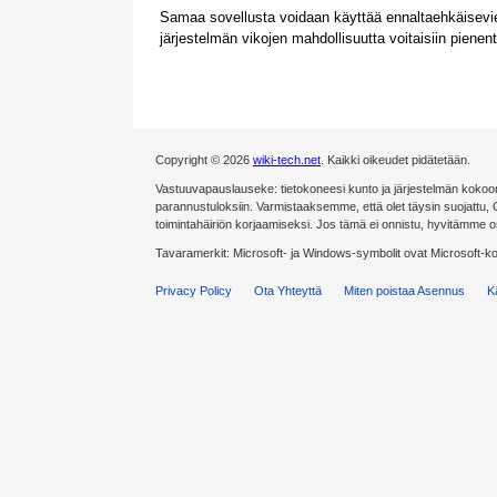
Samaa sovellusta voidaan käyttää ennaltaehkäisevie
järjestelmän vikojen mahdollisuutta voitaisiin piene
Copyright © 2026
wiki-tech.net
. Kaikki oikeudet pidätetään.
Vastuuvapauslauseke: tietokoneesi kunto ja järjestelmän kokoonp
parannustuloksiin. Varmistaaksemme, että olet täysin suojattu,
toimintahäiriön korjaamiseksi. Jos tämä ei onnistu, hyvitämme 
Tavaramerkit: Microsoft- ja Windows-symbolit ovat Microsoft-k
Privacy Policy
Ota Yhteyttä
Miten poistaa Asennus
K