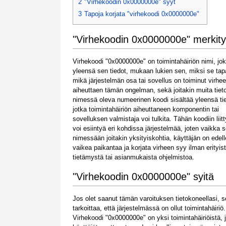
2
"Virhekoodin 0x0000000e" syyt
3
Tapoja korjata "virhekoodi 0x0000000e"
"Virhekoodin 0x0000000e" merkit
Virhekoodi "0x0000000e" on toimintahäiriön nimi, jok
yleensä sen tiedot, mukaan lukien sen, miksi se tap
mikä järjestelmän osa tai sovellus on toiminut virheel
aiheuttaen tämän ongelman, sekä joitakin muita tieto
nimessä oleva numeerinen koodi sisältää yleensä tie
jotka toimintahäiriön aiheuttaneen komponentin tai
sovelluksen valmistaja voi tulkita. Tähän koodiin liit
voi esiintyä eri kohdissa järjestelmää, joten vaikka s
nimessään joitakin yksityiskohtia, käyttäjän on edel
vaikea paikantaa ja korjata virheen syy ilman erityis
tietämystä tai asianmukaista ohjelmistoa.
"Virhekoodin 0x0000000e" syitä
Jos olet saanut tämän varoituksen tietokoneellasi, s
tarkoittaa, että järjestelmässä on ollut toimintahäiriö.
Virhekoodi "0x0000000e" on yksi toimintahäiriöistä, j