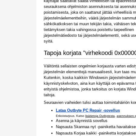
käyttäjät saattavat saada virheellisen tai epäonnist
seurauksena ohjelmiston asennuksesta tai asennuk
poistamisesta, joka on saattanut jättää virheellisiä m
järjestelmäelementteihin, väärä järjestelmän sammu
sähkökatkoksen tai muun tekijän takia, vähäisen te
tietämyksen takia vahingossa poistettu tarpeellinen
järjestelmätiedosto tai järjestelmäelementti, sekä us
syitä.
Tapoja korjata "virhekoodi 0x0000
Välitöntä sellaisten ongelmien korjausta varten ed
järjestelmän elementtejä manuaalisesti, kun taas mu
Kuitenkin, koska kaikkiin Windowsin järjestelmäelem
käynnistyskelvoton, aina kun käyttäjä on epävarma te
erityistä ohjelmistoa, jonka tarkoitus on korjata Wind
taitoja.
Seuraavien vaiheiden tulisi auttaa toimintahäiriön k
Lataa Outbyte PC Repair -sovellus
Erikoistarjous. Katso
lisätietoja Outbytesta
,
asennuksen p
Asenna ja käynnistä sovellus
Napsauta Skannaa nyt -painiketta havaitakse
Napsauta Korjaa kaikki -painiketta korjataks