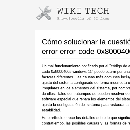
Instrucciones para descargar con G
Iniciar el instalador
Cómo solucionar la cuestió
error error-code-0x80004
Un mal funcionamiento notificado por el "código de er
code-0x80004005-windows-11" puede ocurrir por una
factores diferentes. Las causas más comunes inclu
ajuste del sistema configurado de forma incorrecta 
irregulares en los elementos del sistema, por nombr
de ellos. Tales contratiempos se pueden resolver co
Una vez que se complete la descarga, haga
software especial que repara los elementos del sist
clic en el enlace del archivo descargado
ajusta la configuración del sistema para restaurar la
estabilidad.
Este artículo ofrece los detalles sobre lo que signifi
contratiempo, las posibles causas y las formas de re