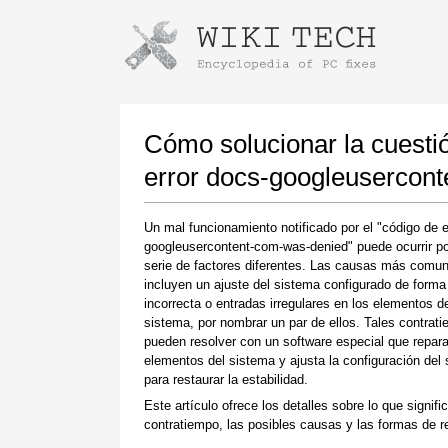
Instrucciones para descargar con G
Iniciar el instalador
Cómo solucionar la cuestió
error docs-googleusercon
Un mal funcionamiento notificado por el "código de e
googleusercontent-com-was-denied" puede ocurrir p
serie de factores diferentes. Las causas más comu
incluyen un ajuste del sistema configurado de forma
incorrecta o entradas irregulares en los elementos d
sistema, por nombrar un par de ellos. Tales contrat
Una vez que se complete la descarga, haga
pueden resolver con un software especial que repara
clic en el enlace del archivo descargado
elementos del sistema y ajusta la configuración del
para restaurar la estabilidad.
Este artículo ofrece los detalles sobre lo que signifi
contratiempo, las posibles causas y las formas de re