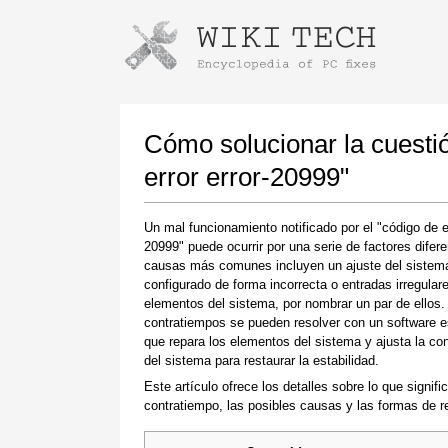
Instrucciones para descargar con G
Iniciar el instalador
Cómo solucionar la cuestió
error error-20999"
Un mal funcionamiento notificado por el "código de er
20999" puede ocurrir por una serie de factores difer
causas más comunes incluyen un ajuste del sistem
configurado de forma incorrecta o entradas irregular
elementos del sistema, por nombrar un par de ellos.
contratiempos se pueden resolver con un software e
Una vez que se complete la descarga, haga
que repara los elementos del sistema y ajusta la con
clic en el enlace del archivo descargado
del sistema para restaurar la estabilidad.
Este artículo ofrece los detalles sobre lo que signifi
contratiempo, las posibles causas y las formas de re