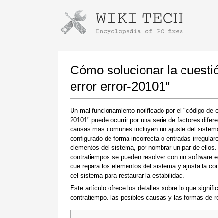
Instrucciones para descargar con G
Iniciar el instalador
Cómo solucionar la cuestió
error error-20101"
Un mal funcionamiento notificado por el "código de er
20101" puede ocurrir por una serie de factores difer
causas más comunes incluyen un ajuste del sistem
configurado de forma incorrecta o entradas irregular
elementos del sistema, por nombrar un par de ellos.
contratiempos se pueden resolver con un software e
Una vez que se complete la descarga, haga
que repara los elementos del sistema y ajusta la con
clic en el enlace del archivo descargado
del sistema para restaurar la estabilidad.
Este artículo ofrece los detalles sobre lo que signifi
contratiempo, las posibles causas y las formas de re