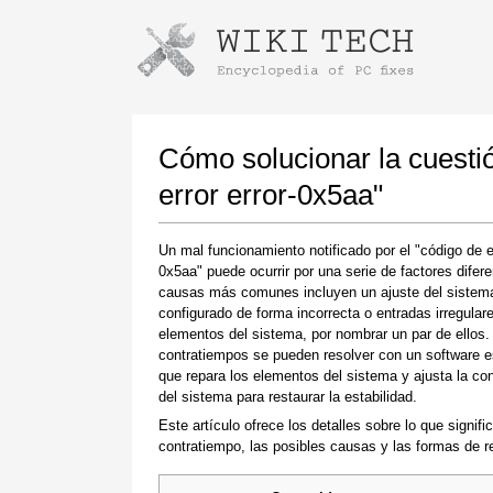
Instrucciones para descargar con G
Iniciar el instalador
Cómo solucionar la cuestió
error error-0x5aa"
Un mal funcionamiento notificado por el "código de er
0x5aa" puede ocurrir por una serie de factores difer
causas más comunes incluyen un ajuste del sistem
configurado de forma incorrecta o entradas irregular
elementos del sistema, por nombrar un par de ellos.
contratiempos se pueden resolver con un software e
Una vez que se complete la descarga, haga
que repara los elementos del sistema y ajusta la con
clic en el enlace del archivo descargado
del sistema para restaurar la estabilidad.
Este artículo ofrece los detalles sobre lo que signifi
contratiempo, las posibles causas y las formas de re