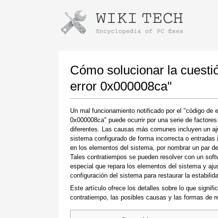
Instrucciones para descargar con G
Iniciar el instalador
Cómo solucionar la cuestió
error 0x000008ca"
Un mal funcionamiento notificado por el "código de e
0x000008ca" puede ocurrir por una serie de factores
diferentes. Las causas más comunes incluyen un aj
sistema configurado de forma incorrecta o entradas i
en los elementos del sistema, por nombrar un par de
Tales contratiempos se pueden resolver con un soft
Una vez que se complete la descarga, haga
especial que repara los elementos del sistema y ajus
clic en el enlace del archivo descargado
configuración del sistema para restaurar la estabilid
Este artículo ofrece los detalles sobre lo que signifi
contratiempo, las posibles causas y las formas de re