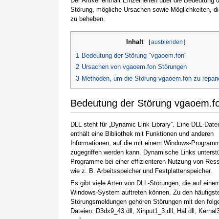
Der Artikel enthält Einzelheiten über die Bedeutung 
Störung, mögliche Ursachen sowie Möglichkeiten, d
zu beheben.
Inhalt
[
ausblenden
]
1
Bedeutung der Störung "vgaoem.fon"
2
Ursachen von vgaoem.fon Störungen
3
Methoden, um die Störung vgaoem.fon zu repari
Bedeutung der Störung vgaoem.f
DLL steht für „Dynamic Link Library”. Eine DLL-Datei 
enthält eine Bibliothek mit Funktionen und anderen
Informationen, auf die mit einem Windows-Program
zugegriffen werden kann. Dynamische Links unterst
Programme bei einer effizienteren Nutzung von Res
wie z. B. Arbeitsspeicher und Festplattenspeicher.
Es gibt viele Arten von DLL-Störungen, die auf eine
Windows-System auftreten können. Zu den häufigst
Störungsmeldungen gehören Störungen mit den folg
Dateien: D3dx9_43.dll, Xinput1_3.dll, Hal.dll, Kernal