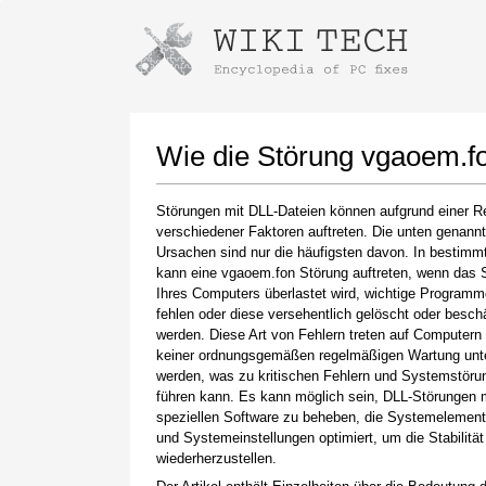
Anweisungen zum Herunterladen mi
Installer starten
Wie die Störung vgaoem.f
Störungen mit DLL-Dateien können aufgrund einer R
verschiedener Faktoren auftreten. Die unten genann
Ursachen sind nur die häufigsten davon. In bestimm
kann eine vgaoem.fon Störung auftreten, wenn das
Ihres Computers überlastet wird, wichtige Programm
fehlen oder diese versehentlich gelöscht oder besch
werden. Diese Art von Fehlern treten auf Computern 
keiner ordnungsgemäßen regelmäßigen Wartung unt
Klicken Sie nach Abschluss des Downloads auf
werden, was zu kritischen Fehlern und Systemstöru
den Link zur heruntergeladenen Datei
führen kann. Es kann möglich sein, DLL-Störungen m
speziellen Software zu beheben, die Systemelemente
und Systemeinstellungen optimiert, um die Stabilität
wiederherzustellen.