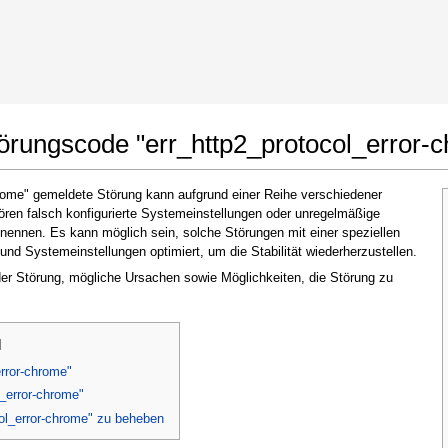
t Google Chrome
Änderungen erlauben
örungscode "err_http2_protocol_error-
rome" gemeldete Störung kann aufgrund einer Reihe verschiedener
ören falsch konfigurierte Systemeinstellungen oder unregelmäßige
nennen. Es kann möglich sein, solche Störungen mit einer speziellen
nd Systemeinstellungen optimiert, um die Stabilität wiederherzustellen.
 der Störung, mögliche Ursachen sowie Möglichkeiten, die Störung zu
Im nächsten Fenster, das erscheint (UAC),
]
klicken Sie bitte auf
"Ja"
, um der Anwendung
zu erlauben, Änderungen vorzunehmen
rror-chrome"
l_error-chrome"
ol_error-chrome" zu beheben