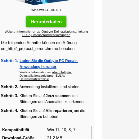
Windows 11, 10, 8, 7
Herunterladen
Weitere Informationen
zu Outbyte
Deinstallationsanleitung
EULA
Datenschutzbestimmungen
Die folgenden Schritte können die Störung
err_http2_protocol_error-chrome beheben:
Schritt 1.
Laden Sie die Outbyte PC Repair-
Anwendung herunter
Weitere Informationen
über Outbyte
;
Deinstallationsanleitung
;
EULA
;
Datenschutzrichtlinie
.
Schritt 2.
Anwendung installieren und starten
Schritt 3.
Klicken Sie auf
Jetzt scannen
, um
Störungen und Anomalien zu erkennen
Schritt 4.
Klicken Sie auf
Alle reparieren
, um die
Störungen zu beheben
Kompatibilität
Win 11, 10, 8, 7
Download-Größe
21.2 MB