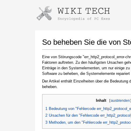
Anweisungen zum Herunterladen mi
Installer starten
So beheben Sie die von St
Eine von Störungscode "err_http2_protocol_error-ch
Faktoren auftreten. Zu den häufigsten Ursachen geh
Einträge in den Systemelementen, um nur einige zu 
Software zu beheben, die Systemelemente repariert u
Der Artikel enthält Einzelheiten über die Bedeutung
beheben.
Klicken Sie nach Abschluss des Downloads auf
Inhalt
[
ausblenden
den Link zur heruntergeladenen Datei
1
Bedeutung von "Fehlercode err_http2_protocol_e
2
Ursachen für den "Fehlercode err_http2_protoco
3
Methoden, um den "Fehlercode err_http2_protoc