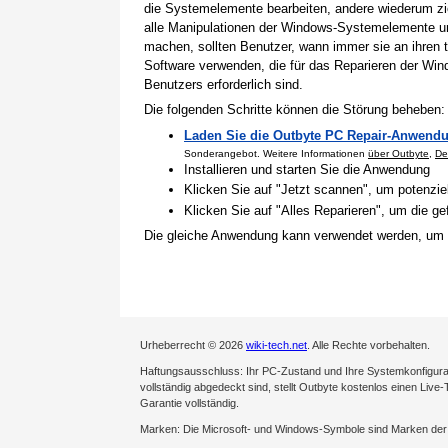
die Systemelemente bearbeiten, andere wiederum zi
alle Manipulationen der Windows-Systemelemente un
machen, sollten Benutzer, wann immer sie an ihren t
Software verwenden, die für das Reparieren der Win
Benutzers erforderlich sind.
Die folgenden Schritte können die Störung beheben:
Laden Sie die Outbyte PC Repair-Anwendu
Sonderangebot. Weitere Informationen
über Outbyte
,
De
Installieren und starten Sie die Anwendung
Klicken Sie auf "Jetzt scannen", um potenzi
Klicken Sie auf "Alles Reparieren", um die 
Die gleiche Anwendung kann verwendet werden, um 
Urheberrecht © 2026
wiki-tech.net
. Alle Rechte vorbehalten.
Haftungsausschluss: Ihr PC-Zustand und Ihre Systemkonfigurati
vollständig abgedeckt sind, stellt Outbyte kostenlos einen Live
Garantie vollständig.
Marken: Die Microsoft- und Windows-Symbole sind Marken de