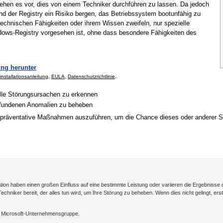
ehen es vor, dies von einem Techniker durchführen zu lassen. Da jedoch
d der Registry ein Risiko bergen, das Betriebssystem bootunfähig zu
echnischen Fähigkeiten oder ihrem Wissen zweifeln, nur spezielle
dows-Registry vorgesehen ist, ohne dass besondere Fähigkeiten des
ng herunter
installationsanleitung
,
EULA
,
Datenschutzrichtlinie
.
elle Störungsursachen zu erkennen
gefundenen Anomalien zu beheben
präventative Maßnahmen auszuführen, um die Chance dieses oder anderer Sy
on haben einen großen Einfluss auf eine bestimmte Leistung oder variieren die Ergebnisse 
-Techniker bereit, der alles tun wird, um Ihre Störung zu beheben. Wenn dies nicht gelingt, e
r Microsoft-Unternehmensgruppe.